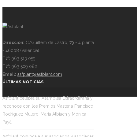
Dirección:
C/Guillem de Castro, 79 - 4 planta
- 46008 (Valencia)
Tlf:
963 513 059
Tlf:
963 509 082
Email:
asfplant@asfplant.com
ÚLTIMAS NOTICIAS
Asfplant celebra su Asamblea Extraordinaria y
reconoce con los Premios Master a Francisco
Rodríguez Mulero, Maria Albiach y Mónica
Payà
Asfplant convoca a sus asociados y asociadas