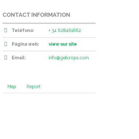
CONTACT INFORMATION
Teléfono:
+ 34 628461662
Página web:
view our site
Email:
info@getcrops.com
Map
Report