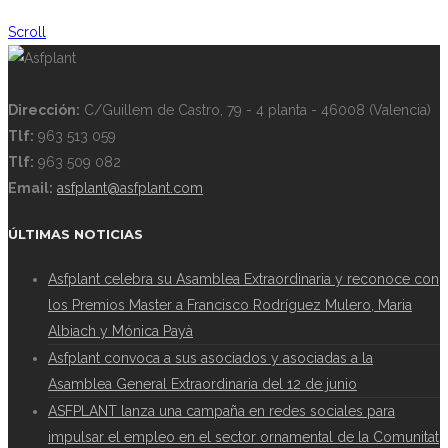
Scroll
Dirección:
C/Guillem de Castro, 79 - 4 planta - 46008 (Valencia)
Tlf:
963 513 059
Tlf:
963 509 082
Email:
asfplant@asfplant.com
ÚLTIMAS NOTICIAS
Asfplant celebra su Asamblea Extraordinaria y reconoce con
los Premios Master a Francisco Rodríguez Mulero, Maria
Albiach y Mónica Payà
Asfplant convoca a sus asociados y asociadas a la
Asamblea General Extraordinaria del 12 de junio
ASFPLANT lanza una campaña en redes sociales para
impulsar el empleo en el sector ornamental de la Comunitat