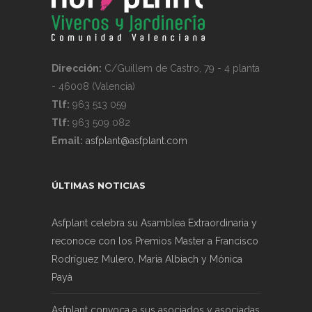
Dirección:
C/Guillem de Castro, 79 - 4 planta
- 46008 (Valencia)
Tlf:
963 513 059
Tlf:
963 509 082
Email:
asfplant@asfplant.com
ÚLTIMAS NOTICIAS
Asfplant celebra su Asamblea Extraordinaria y
reconoce con los Premios Master a Francisco
Rodríguez Mulero, Maria Albiach y Mónica
Payà
Asfplant convoca a sus asociados y asociadas