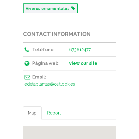
Viveros ornamentales
CONTACT INFORMATION
Teléfono:
673612477
Página web:
view our site
Email:
edetaplantas@outlook.es
Map
Report