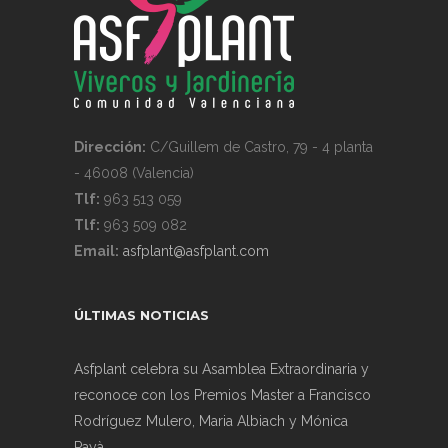
Dirección:
C/Guillem de Castro, 79 - 4 planta
- 46008 (Valencia)
Tlf:
963 513 059
Tlf:
963 509 082
Email:
asfplant@asfplant.com
ÚLTIMAS NOTICIAS
Asfplant celebra su Asamblea Extraordinaria y
reconoce con los Premios Master a Francisco
Rodríguez Mulero, Maria Albiach y Mónica
Payà