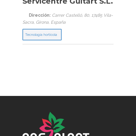
Servicentre Guitart S.L.
Dirección:
Carrer Castelló, 80, 17485 Vila-
Sacra
,
Girona, España
Tecnología hortícola