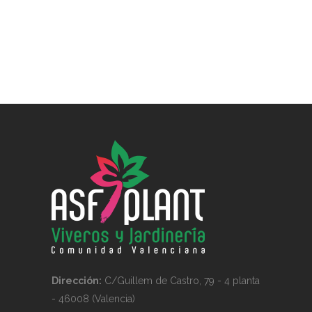
Dirección:
C/Guillem de Castro, 79 - 4 planta
- 46008 (Valencia)