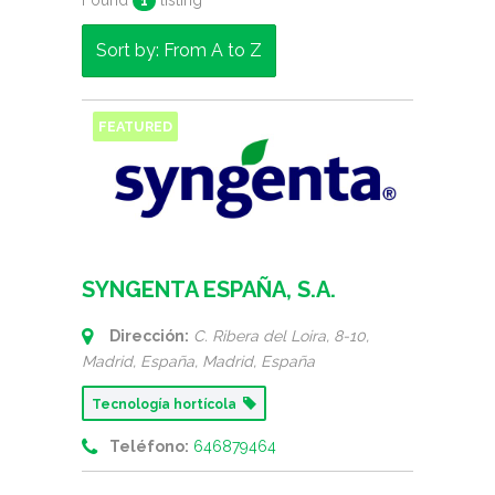
Found
listing
1
Sort by: From A to Z
FEATURED
SYNGENTA ESPAÑA, S.A.
Dirección:
C. Ribera del Loira, 8-10,
Madrid, España
,
Madrid, España
Tecnología hortícola
Teléfono:
646879464