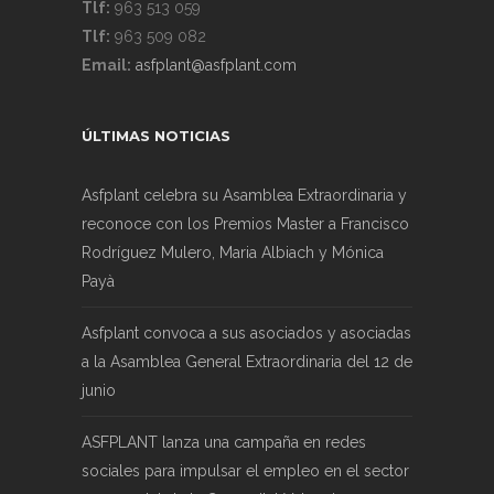
Tlf:
963 513 059
Tlf:
963 509 082
Email:
asfplant@asfplant.com
ÚLTIMAS NOTICIAS
Asfplant celebra su Asamblea Extraordinaria y
reconoce con los Premios Master a Francisco
Rodríguez Mulero, Maria Albiach y Mónica
Payà
Asfplant convoca a sus asociados y asociadas
a la Asamblea General Extraordinaria del 12 de
junio
ASFPLANT lanza una campaña en redes
sociales para impulsar el empleo en el sector