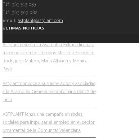
Tlf:
963 513 059
Tlf:
963 509 082
Email:
asfplant@asfplant.com
ÚLTIMAS NOTICIAS
Asfplant celebra su Asamblea Extraordinaria y
reconoce con los Premios Master a Francisco
Rodríguez Mulero, Maria Albiach y Mónica
Payà
Asfplant convoca a sus asociados y asociadas
a la Asamblea General Extraordinaria del 12 de
junio
ASFPLANT lanza una campaña en redes
sociales para impulsar el empleo en el sector
ornamental de la Comunitat Valenciana