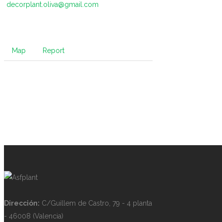
decorplant.oliva@gmail.com
Map
Report
Dirección:
C/Guillem de Castro, 79 - 4 planta
- 46008 (Valencia)