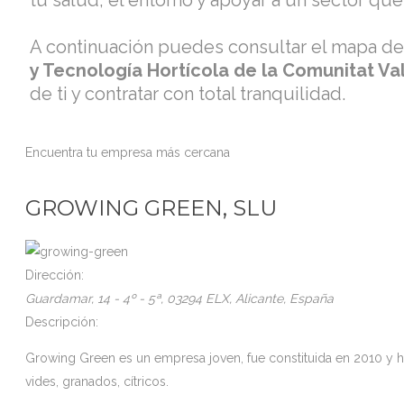
tu salud, el entorno y apoyar a un sector qu
A continuación puedes consultar el mapa d
y Tecnología Hortícola de la Comunitat V
de ti y contratar con total tranquilidad.
Encuentra tu empresa más cercana
GROWING GREEN, SLU
Dirección:
Guardamar, 14 - 4º - 5ª
, 03294 ELX,
Alicante, España
Descripción:
Growing Green es un empresa joven, fue constituida en 2010 y h
vides, granados, cítricos.