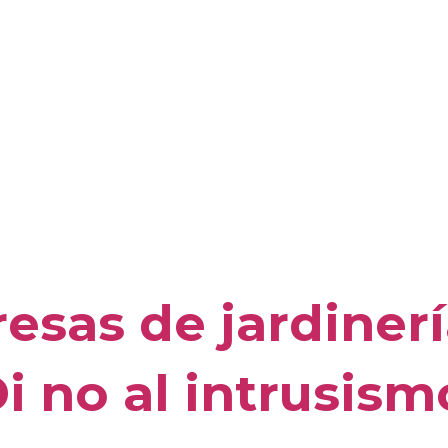
sas de jardinerí
i no al intrusism