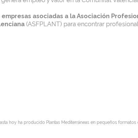
e genera empleo y valor en la Comunitat Valencia
e
empresas asociadas a la Asociación Profesion
alenciana
(ASFPLANT) para encontrar profesional
asta hoy ha producido Plantas Mediterráneas en pequeños formatos e