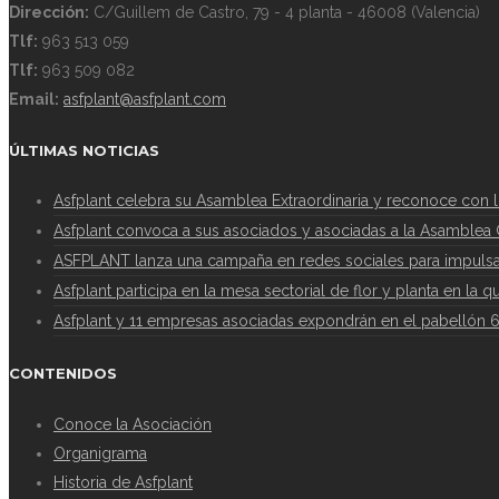
Dirección:
C/Guillem de Castro, 79 - 4 planta - 46008 (Valencia)
Tlf:
963 513 059
Tlf:
963 509 082
Email:
asfplant@asfplant.com
ÚLTIMAS NOTICIAS
Asfplant celebra su Asamblea Extraordinaria y reconoce con 
Asfplant convoca a sus asociados y asociadas a la Asamblea G
ASFPLANT lanza una campaña en redes sociales para impulsar
Asfplant participa en la mesa sectorial de flor y planta en la 
Asfplant y 11 empresas asociadas expondrán en el pabellón 
CONTENIDOS
Conoce la Asociación
Organigrama
Historia de Asfplant