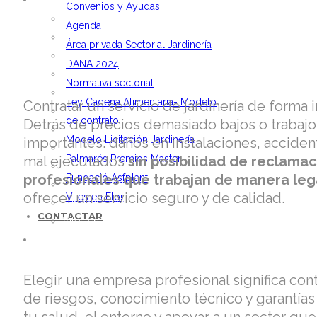
ACTUALIDAD
Convenios y Ayudas
Noticias
Agenda
Vídeos
Área privada Sectorial Jardinería
Convenios y Ayudas
DANA 2024
Agenda
Normativa sectorial
Área privada Sectorial Jardinería
Ley Cadena Alimentaria- Modelo
Contratar un servicio de jardinería de forma 
DANA 2024
de contrato
Detrás de precios demasiado bajos o trabajo
Normativa sectorial
Modelo Licitación Jardinería
importantes: daños en instalaciones, acciden
Ley Cadena Alimentaria- Modelo de contrato
mal ejecutados
Palmarés Premios Master
sin posibilidad de reclama
Modelo Licitación Jardinería
profesionales que trabajan de manera leg
Fundació Asfplant
Palmarés Premios Master
ofrecer un servicio seguro y de calidad.
Viles en Flor
Fundació Asfplant
CONTACTAR
Viles en Flor
CONTACTAR
Elegir una empresa profesional significa con
de riesgos, conocimiento técnico y garantías