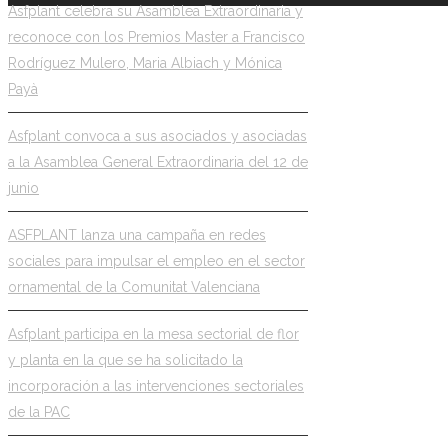
Asfplant celebra su Asamblea Extraordinaria y
reconoce con los Premios Master a Francisco
Rodríguez Mulero, Maria Albiach y Mónica
Payà
Asfplant convoca a sus asociados y asociadas
a la Asamblea General Extraordinaria del 12 de
junio
ASFPLANT lanza una campaña en redes
sociales para impulsar el empleo en el sector
ornamental de la Comunitat Valenciana
Asfplant participa en la mesa sectorial de flor
y planta en la que se ha solicitado la
incorporación a las intervenciones sectoriales
de la PAC