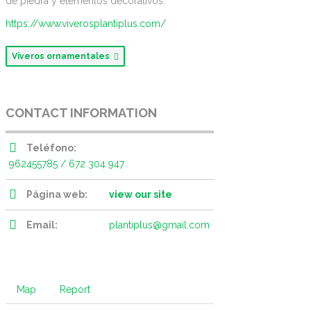
de piedra y elementos decorativos.
https://www.viverosplantiplus.com/
Viveros ornamentales
CONTACT INFORMATION
Teléfono:
962455785 / 672 304 947
Página web:
view our site
Email:
plantiplus@gmail.com
Map
Report