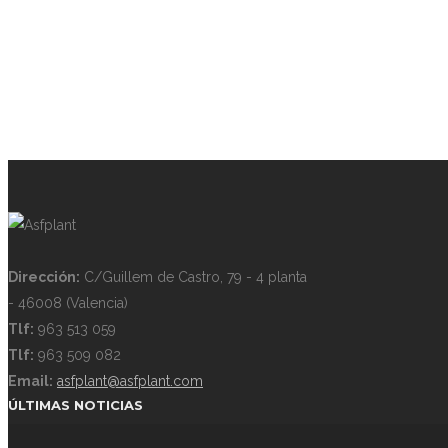
Dirección:
C/Guillem de Castro, 79 - 4 planta
- 46008 (Valencia)
Tlf:
963 513 059
Tlf:
963 509 082
Email:
asfplant@asfplant.com
ÚLTIMAS NOTICIAS