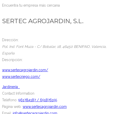
Encuentra tu empresa más cercana
SERTEC AGROJARDIN, S.L.
Dirección:
Pol. Ind. Font Muza - C/ Bobalar, 18
, 46450 BENIFAIO,
Valencia,
España
Descripción:
www.sertecagrojardin.com/
www.sertecriego.com/
Jardinería
Contact Information
Teléfono:
961784187 / 651876155
Página web:
www.sertecagrojardin.com
Email:
info@sertecagrojardin.com