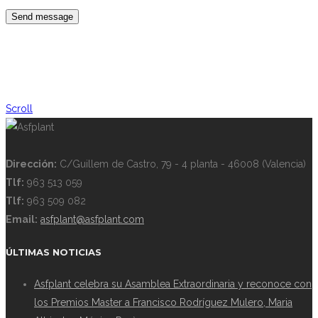
Scroll
Dirección:
C/Guillem de Castro, 79 - 4 planta - 46008 (Valencia)
Tlf:
963 513 059
Tlf:
963 509 082
Email:
asfplant@asfplant.com
ÚLTIMAS NOTICIAS
Asfplant celebra su Asamblea Extraordinaria y reconoce con
los Premios Master a Francisco Rodríguez Mulero, Maria