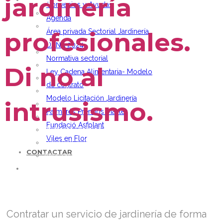
jardinería
ACTUALIDAD
Convenios y Ayudas
Noticias
Agenda
Vídeos
profesionales.
Área privada Sectorial Jardinería
Convenios y Ayudas
DANA 2024
Agenda
Normativa sectorial
Área privada Sectorial Jardinería
Di no al
Ley Cadena Alimentaria- Modelo
DANA 2024
de contrato
Normativa sectorial
Modelo Licitación Jardinería
intrusismo.
Ley Cadena Alimentaria- Modelo de contrato
Palmarés Premios Master
Modelo Licitación Jardinería
Fundació Asfplant
Palmarés Premios Master
Viles en Flor
Fundació Asfplant
CONTACTAR
Viles en Flor
CONTACTAR
Contratar un servicio de jardinería de forma