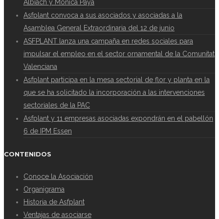
Albiach y Mónica Payà
Asfplant convoca a sus asociados y asociadas a la
Asamblea General Extraordinaria del 12 de junio
ASFPLANT lanza una campaña en redes sociales para
impulsar el empleo en el sector ornamental de la Comunitat
Valenciana
Asfplant participa en la mesa sectorial de flor y planta en la
que se ha solicitado la incorporación a las intervenciones
sectoriales de la PAC
Asfplant y 11 empresas asociadas expondrán en el pabellón
6 de IPM Essen
CONTENIDOS
Conoce la Asociación
Organigrama
Historia de Asfplant
Ventajas de asociarse