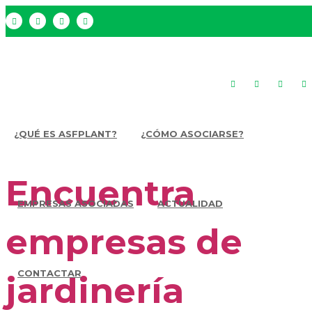
Tlf. 963 513 059 - 963 509 082 - Email:
asociacion@asfplant.com
¿QUÉ ES ASFPLANT?
¿CÓMO ASOCIARSE?
Encuentra
EMPRESAS ASOCIADAS
ACTUALIDAD
empresas de
CONTACTAR
jardinería