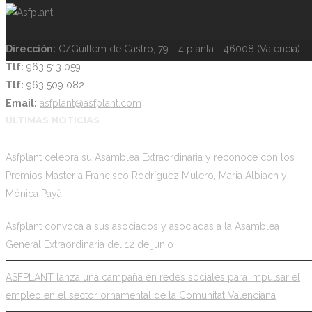
Dirección:
C/Guillem de Castro, 79 - 4 planta - 46008 (Valencia)
Tlf:
963 513 059
Tlf:
963 509 082
Email:
asfplant@asfplant.com
ÚLTIMAS NOTICIAS
Asfplant celebra su Asamblea Extraordinaria y reconoce con los
Premios Master a Francisco Rodríguez Mulero, Maria Albiach y
Mónica Payà
Asfplant convoca a sus asociados y asociadas a la Asamblea
General Extraordinaria del 12 de junio
ASFPLANT lanza una campaña en redes sociales para impulsar el
empleo en el sector ornamental de la Comunitat Valenciana