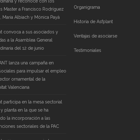
rdinaria y reconoce con los
Organigrama
s Master a Francisco Rodríguez
, Maria Albiach y Mónica Payà
Historia de Asfplant
nt convoca a sus asociados y
Ventajas de asociarse
das a la Asamblea General
dinaria del 12 de junio
Testimoniales
NT lanza una campaña en
sociales para impulsar el empleo
sector ornamental de la
tat Valenciana
t participa en la mesa sectorial
 y planta en la que se ha
ado la incorporación a las
enciones sectoriales de la PAC