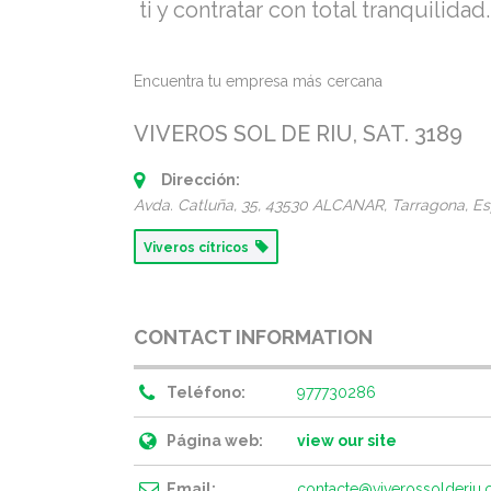
ti y contratar con total tranquilidad.
Encuentra tu empresa más cercana
VIVEROS SOL DE RIU, SAT. 3189
Dirección:
Avda. Catluña, 35
, 43530 ALCANAR,
Tarragona, E
Viveros cítricos
CONTACT INFORMATION
Teléfono:
977730286
Página web:
view our site
Email:
contacte@viverossolderiu