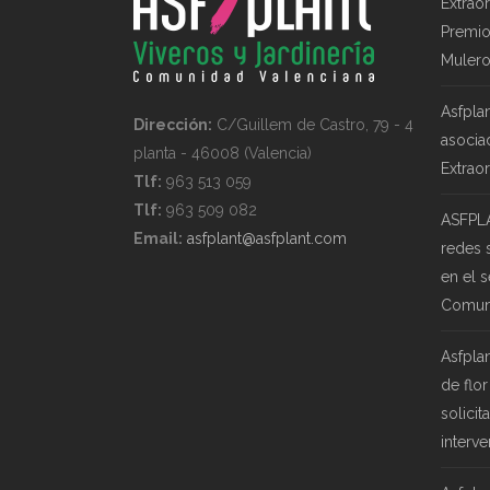
Extrao
Premio
Mulero
Asfpla
Dirección:
C/Guillem de Castro, 79 - 4
asocia
planta - 46008 (Valencia)
Extraor
Tlf:
963 513 059
Tlf:
963 509 082
ASFPLA
Email:
asfplant@asfplant.com
redes 
en el 
Comuni
Asfplan
de flor
solicit
interv