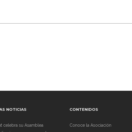
AS NOTICIAS
CONTENIDOS
nt celebra su Asamblea
Conoce la Asociación