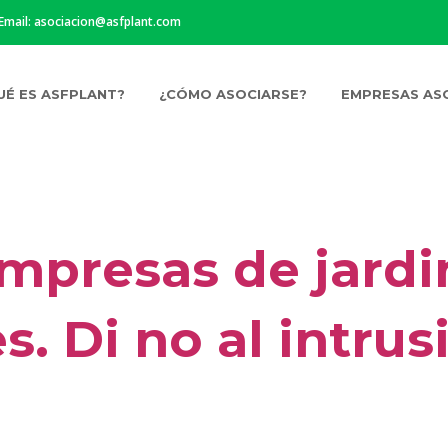
 Email:
asociacion@asfplant.com
UÉ ES ASFPLANT?
¿CÓMO ASOCIARSE?
EMPRESAS AS
mpresas de jardi
s. Di no al intru