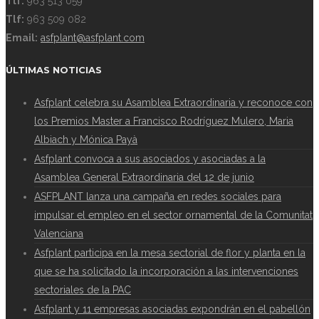
Tlf:
963 513 059
Tlf:
963 509 082
Email:
asfplant@asfplant.com
ÚLTIMAS NOTICIAS
Asfplant celebra su Asamblea Extraordinaria y reconoce con
los Premios Master a Francisco Rodríguez Mulero, Maria
Albiach y Mónica Payà
Asfplant convoca a sus asociados y asociadas a la
Asamblea General Extraordinaria del 12 de junio
ASFPLANT lanza una campaña en redes sociales para
impulsar el empleo en el sector ornamental de la Comunitat
Valenciana
Asfplant participa en la mesa sectorial de flor y planta en la
que se ha solicitado la incorporación a las intervenciones
sectoriales de la PAC
Asfplant y 11 empresas asociadas expondrán en el pabellón