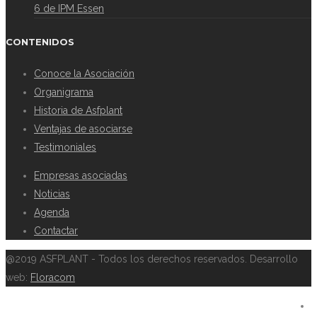
6 de IPM Essen
CONTENIDOS
Conoce la Asociación
Organigrama
Historia de Asfplant
Ventajas de asociarse
Testimoniales
Empresas asociadas
Noticias
Agenda
Contactar
@2019 ASFPLANT - Todos los derechos reservados. Desarrollo
web:
Floracom