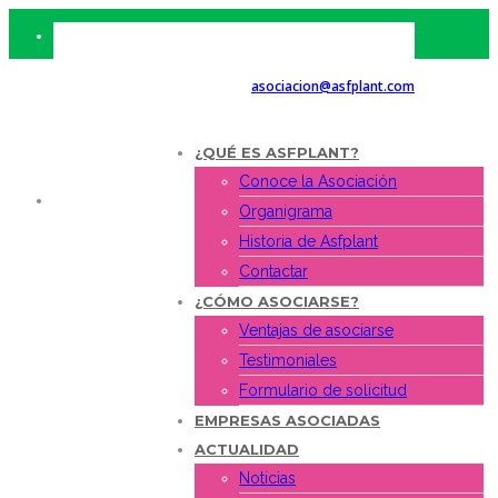
Tlf. 963 513 059 - 963 509 082 - Email:
asociacion@asfplant.com
¿QUÉ ES ASFPLANT?
Conoce la Asociación
¿QUÉ ES
Organigrama
ASFPLANT?
Historia de Asfplant
Contactar
¿CÓMO ASOCIARSE?
Ventajas de asociarse
Testimoniales
Formulario de solicitud
EMPRESAS ASOCIADAS
ACTUALIDAD
Noticias