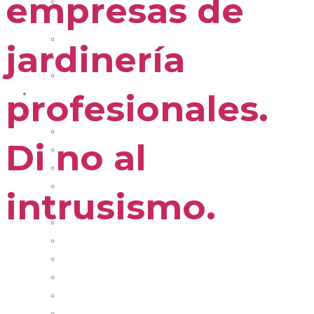
empresas de
Contactar
¿CÓMO ASOCIARSE?
Ventajas de asociarse
jardinería
Testimoniales
Formulario de solicitud
profesionales.
EMPRESAS ASOCIADAS
ACTUALIDAD
Noticias
Di no al
Vídeos
Convenios y Ayudas
Agenda
intrusismo.
Área privada Sectorial Jardinería
DANA 2024
Normativa sectorial
Ley Cadena Alimentaria- Modelo de contrato
Modelo Licitación Jardinería
Palmarés Premios Master
Fundació Asfplant