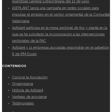
Asamblea General Extraordinaria del 12 de junio
ASFPLANT lanza una campaña en redes sociales para
impulsar el empleo en el sector ornamental de la Comunitat
Valenciana
Asfplant participa en la mesa sectorial de flor y planta en la
que se ha solicitado la incorporación a las intervenciones
sectoriales de la PAC
Asfplant y 11 empresas asociadas expondrán en el pabellón
6 de IPM Essen
CONTENIDOS
Conoce la Asociación
Organigrama
Historia de Asfplant
Ventajas de asociarse
Testimoniales