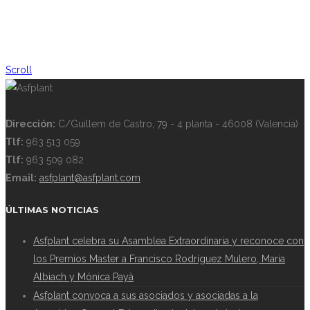
Scroll
Dirección:
C/Guillem de Castro, 79 - 4 planta - 46008 (Valencia)
Tlf:
963 513 059
Tlf:
963 509 082
Email:
asfplant@asfplant.com
ÚLTIMAS NOTICIAS
Asfplant celebra su Asamblea Extraordinaria y reconoce con
los Premios Master a Francisco Rodríguez Mulero, Maria
Albiach y Mónica Payà
Asfplant convoca a sus asociados y asociadas a la