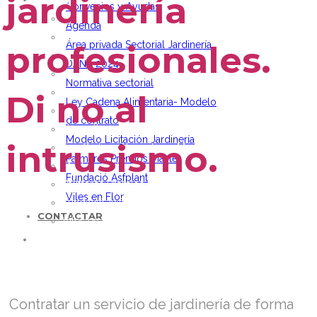
jardinería
ACTUALIDAD
Convenios y Ayudas
Noticias
Agenda
Vídeos
profesionales.
Área privada Sectorial Jardinería
Convenios y Ayudas
DANA 2024
Agenda
Normativa sectorial
Área privada Sectorial Jardinería
Di no al
Ley Cadena Alimentaria- Modelo
DANA 2024
de contrato
Normativa sectorial
Modelo Licitación Jardinería
intrusismo.
Ley Cadena Alimentaria- Modelo de contrato
Palmarés Premios Master
Modelo Licitación Jardinería
Fundació Asfplant
Palmarés Premios Master
Viles en Flor
Fundació Asfplant
CONTACTAR
Viles en Flor
CONTACTAR
Contratar un servicio de jardinería de forma