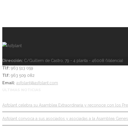
Dirección:
C/Guillem de Castro, 79 - 4 planta - 46008 (Valencia)
Tlf:
963 513 059
Tlf:
963 509 082
Email:
asfplant@asfplant.com
ÚLTIMAS NOTICIAS
Asfplant celebra su Asamblea Extraordinaria y reconoce con los Pr
Asfplant convoca a sus asociados y asociadas a la Asamblea General