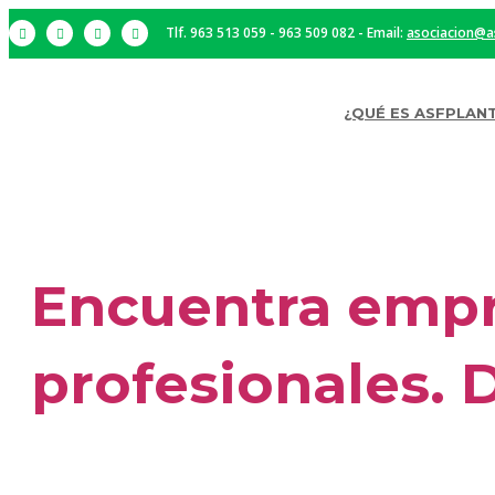
Tlf. 963 513 059 - 963 509 082 - Email:
asociacion@a
¿QUÉ ES ASFPLAN
Encuentra empre
profesionales. D