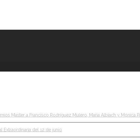
emios Master a Francisco Rodríguez Mulero, Maria Albiach y Mónica P
 Extraordinaria del 12 de junio