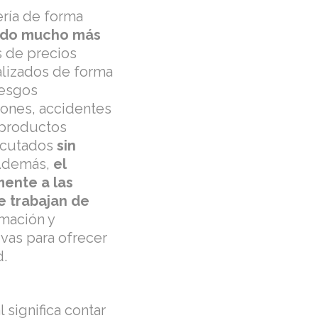
ería de forma
ndo mucho más
s de precios
alizados de forma
iesgos
iones, accidentes
 productos
jecutados
sin
 Además,
el
mente a las
e trabajan de
rmación y
vas para ofrecer
d.
 significa contar