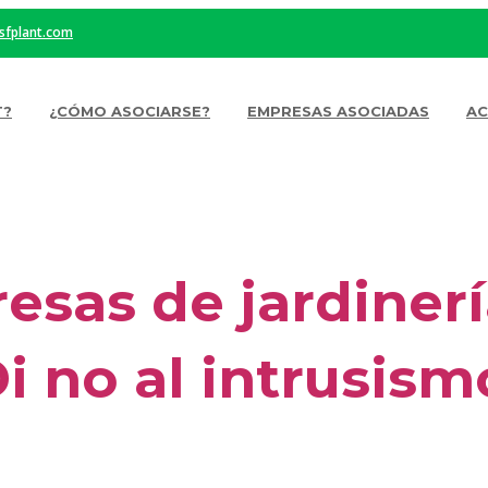
sfplant.com
T?
¿CÓMO ASOCIARSE?
EMPRESAS ASOCIADAS
AC
sas de jardinerí
i no al intrusism