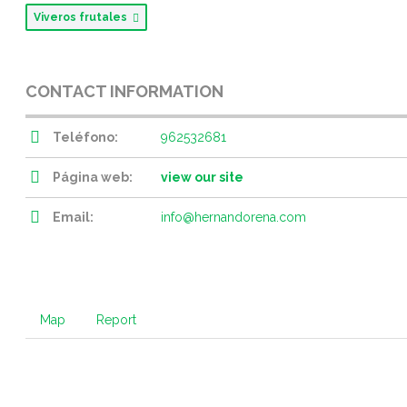
Viveros frutales
CONTACT INFORMATION
Teléfono:
962532681
Página web:
view our site
Email:
info@hernandorena.com
Map
Report