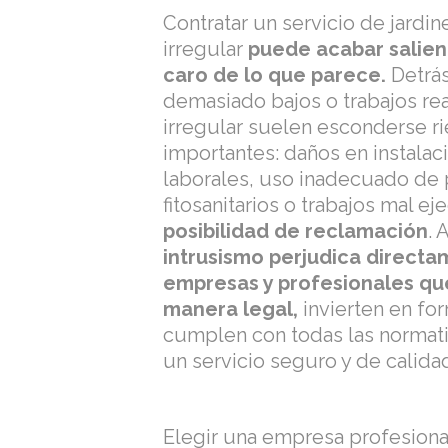
Contratar un servicio de jardin
irregular
puede acabar salie
caro de lo que parece.
Detrá
demasiado bajos o trabajos re
irregular suelen esconderse r
importantes: daños en instalac
laborales, uso inadecuado de
fitosanitarios o trabajos mal e
posibilidad de reclamación
.
intrusismo perjudica directa
empresas y profesionales qu
manera legal,
invierten en fo
cumplen con todas las normati
un servicio seguro y de calida
Elegir una empresa profesional