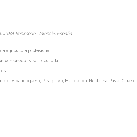
n
, 46291 Benimodo,
Valencia, España
ara agricultura profesional.
en contenedor y raíz desnuda.
tos:
dro, Albaricoquero, Paraguayo, Melocotón, Nectarina, Pavía, Ciruelo, 