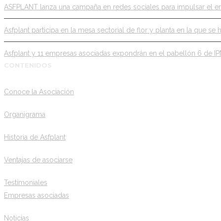
ASFPLANT lanza una campaña en redes sociales para impulsar el em
Asfplant participa en la mesa sectorial de flor y planta en la que se 
Asfplant y 11 empresas asociadas expondrán en el pabellón 6 de I
CONTENIDOS
Conoce la Asociación
Organigrama
Historia de Asfplant
Ventajas de asociarse
Testimoniales
Empresas asociadas
Noticias