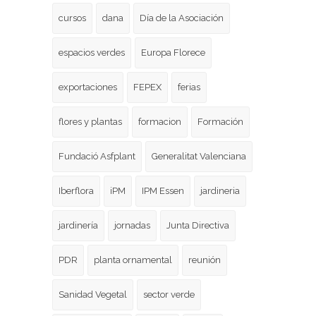
cursos
dana
Día de la Asociación
espacios verdes
Europa Florece
exportaciones
FEPEX
ferias
flores y plantas
formacion
Formación
Fundació Asfplant
Generalitat Valenciana
Iberflora
iPM
IPM Essen
jardineria
jardinería
jornadas
Junta Directiva
PDR
planta ornamental
reunión
Sanidad Vegetal
sector verde