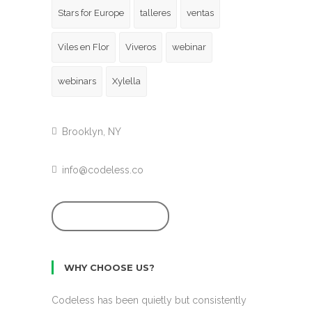
Stars for Europe
talleres
ventas
Viles en Flor
Viveros
webinar
webinars
Xylella
Brooklyn, NY
info@codeless.co
GET STARTED
WHY CHOOSE US?
Codeless has been quietly but consistently