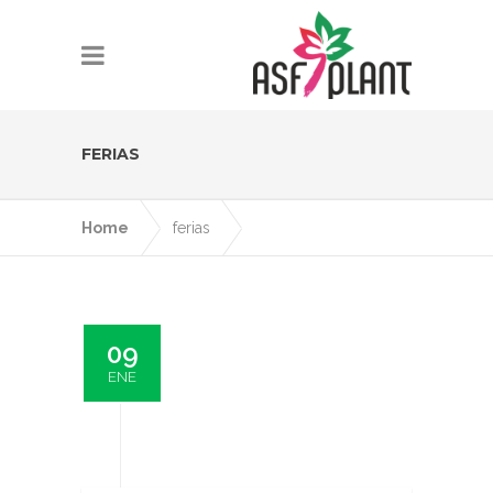
FERIAS
Home
ferias
09
ENE