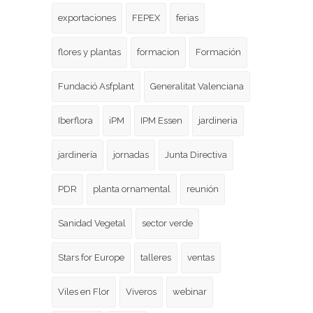
exportaciones
FEPEX
ferias
flores y plantas
formacion
Formación
Fundació Asfplant
Generalitat Valenciana
Iberflora
iPM
IPM Essen
jardineria
jardinería
jornadas
Junta Directiva
PDR
planta ornamental
reunión
Sanidad Vegetal
sector verde
Stars for Europe
talleres
ventas
Viles en Flor
Viveros
webinar