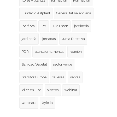
flores y plantas
formacion
Formación
Fundació Asfplant
Generalitat Valenciana
Iberflora
iPM
IPM Essen
jardineria
jardinería
jornadas
Junta Directiva
PDR
planta ornamental
reunión
Sanidad Vegetal
sector verde
Stars for Europe
talleres
ventas
Viles en Flor
Viveros
webinar
webinars
Xylella