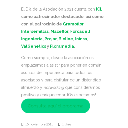
El Día de la Asociación 2021 cuenta con
ICL
como patrocinador destacado, así como
con el patrocinio de
Gramoflor
,
Intersemillas
,
Maceflor
,
Forcadell
Ingeniería
,
Projar
,
Bioline
,
Ininsa
,
ValGenetics
y
Floramedia
.
Como siempre, desde la asociación os
emplazamos a asistir para poner en común
asuntos de importancia para todos los
asociados y para disfrutar de un distendido
almuerzo y
networking
que consideramos
positivo y enriquecedor. ¡Os esperamos!
Consulta aquí el programa
10 noviembre 2021
1 likes