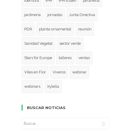
Iberflora
iPM
IPM Essen
jardineria
jardinería
jornadas
Junta Directiva
PDR
planta ornamental
reunión
Sanidad Vegetal
sector verde
Stars for Europe
talleres
ventas
Viles en Flor
Viveros
webinar
webinars
Xylella
BUSCAR NOTICIAS