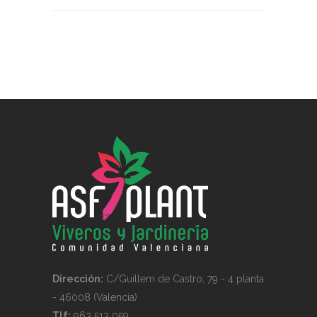
Dirección:
C/Guillem de Castro, 79 - 4 planta
- 46008 (Valencia)
Tlf:
963 513 059