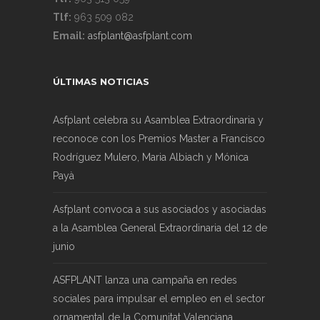
Tlf:
963 509 082
Email:
asfplant@asfplant.com
ÚLTIMAS NOTICIAS
Asfplant celebra su Asamblea Extraordinaria y
reconoce con los Premios Master a Francisco
Rodríguez Mulero, Maria Albiach y Mónica
Payà
Asfplant convoca a sus asociados y asociadas
a la Asamblea General Extraordinaria del 12 de
junio
ASFPLANT lanza una campaña en redes
sociales para impulsar el empleo en el sector
ornamental de la Comunitat Valenciana