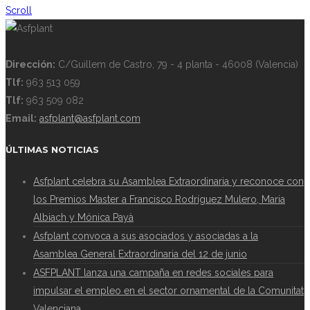
Scroll
Dirección:
C/Guillem de Castro, 79 - 4 planta - 46008 (Valencia)
Tlf:
963 513 059
Tlf:
963 509 082
Email:
asfplant@asfplant.com
ÚLTIMAS NOTICIAS
Asfplant celebra su Asamblea Extraordinaria y reconoce con
los Premios Master a Francisco Rodríguez Mulero, Maria
Albiach y Mónica Payà
Asfplant convoca a sus asociados y asociadas a la
Asamblea General Extraordinaria del 12 de junio
ASFPLANT lanza una campaña en redes sociales para
impulsar el empleo en el sector ornamental de la Comunitat
Valenciana