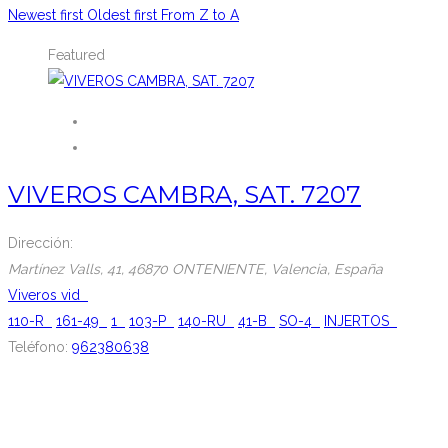
Newest first
Oldest first
From Z to A
Featured
VIVEROS CAMBRA, SAT. 7207
Dirección:
Martínez Valls, 41
, 46870 ONTENIENTE,
Valencia, España
Viveros vid
110-R
161-49
1
103-P
140-RU
41-B
SO-4
INJERTOS
Teléfono:
962380638