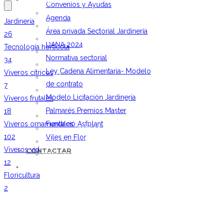
ACTUALIDAD
Convenios y Ayudas
Noticias
Agenda
Jardinería
Vídeos
Área privada Sectorial Jardinería
26
Convenios y Ayudas
DANA 2024
Tecnología hortícola
Agenda
Normativa sectorial
34
Área privada Sectorial Jardinería
Ley Cadena Alimentaria- Modelo
Viveros cítricos
DANA 2024
de contrato
7
Normativa sectorial
Modelo Licitación Jardinería
Viveros frutales
Ley Cadena Alimentaria- Modelo de contrato
Palmarés Premios Master
18
Modelo Licitación Jardinería
Viveros ornamentales
Fundació Asfplant
Palmarés Premios Master
102
Viles en Flor
Fundació Asfplant
Viveros vid
CONTACTAR
Viles en Flor
12
CONTACTAR
Floricultura
2