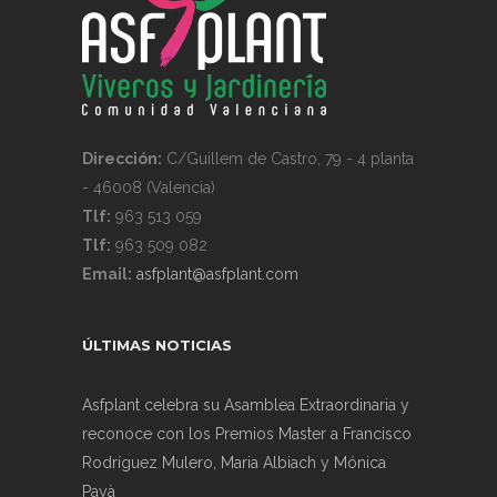
Dirección:
C/Guillem de Castro, 79 - 4 planta
- 46008 (Valencia)
Tlf:
963 513 059
Tlf:
963 509 082
Email:
asfplant@asfplant.com
ÚLTIMAS NOTICIAS
Asfplant celebra su Asamblea Extraordinaria y
reconoce con los Premios Master a Francisco
Rodríguez Mulero, Maria Albiach y Mónica
Payà