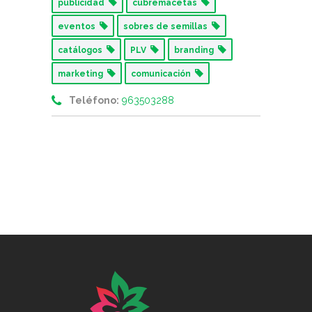
publicidad
cubremacetas
eventos
sobres de semillas
catálogos
PLV
branding
marketing
comunicación
Teléfono:
963503288