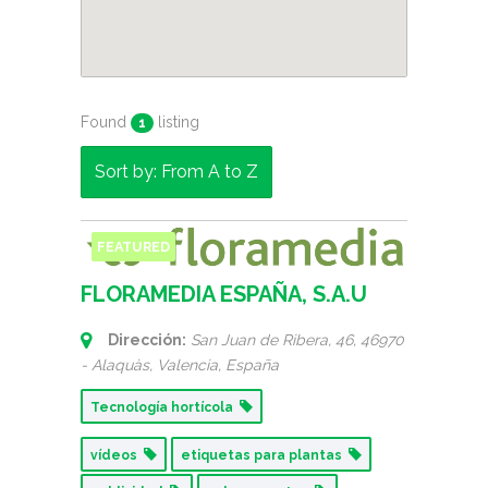
Found
listing
1
Sort by: From A to Z
FEATURED
FLORAMEDIA ESPAÑA, S.A.U
Dirección:
San Juan de Ribera, 46
, 46970
- Alaquàs,
Valencia, España
Tecnología hortícola
vídeos
etiquetas para plantas