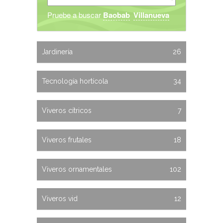
Pruebe a buscar
Baobab
Villanueva
Jardinería
26
Tecnología hortícola
34
Viveros cítricos
7
Viveros frutales
18
Viveros ornamentales
102
Viveros vid
12