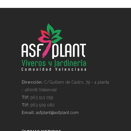
Dirección:
C/Guillem de Castro, 79 - 4 planta
- 46008 (Valencia)
Tlf:
963 513 059
Tlf:
963 509 082
Email:
asfplant@asfplant.com