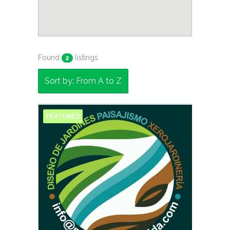
Found
listings
2
Sort by: From A to Z
FEATURED