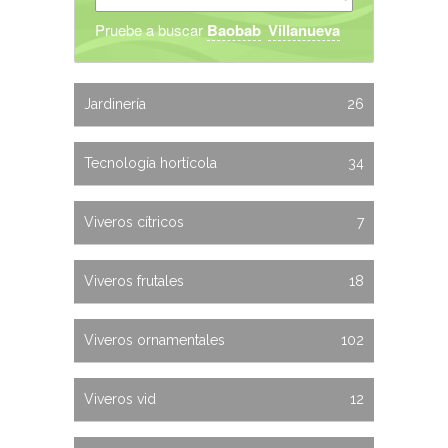
Pruebe a buscar
Baobab
Villanueva
Jardinería
26
Tecnología hortícola
34
Viveros cítricos
7
Viveros frutales
18
Viveros ornamentales
102
Viveros vid
12