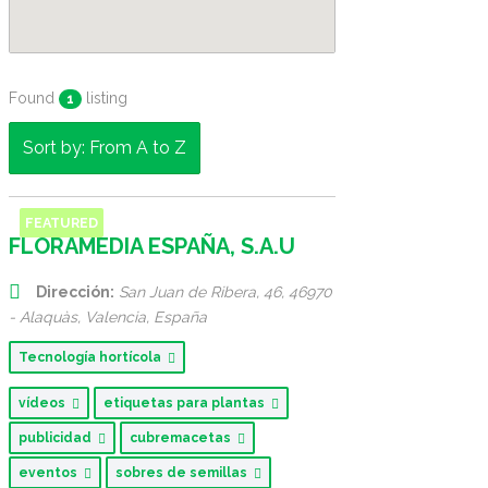
Found
listing
1
Sort by: From A to Z
FEATURED
FLORAMEDIA ESPAÑA, S.A.U
Dirección:
San Juan de Ribera, 46
, 46970
- Alaquàs,
Valencia, España
Tecnología hortícola
vídeos
etiquetas para plantas
publicidad
cubremacetas
eventos
sobres de semillas