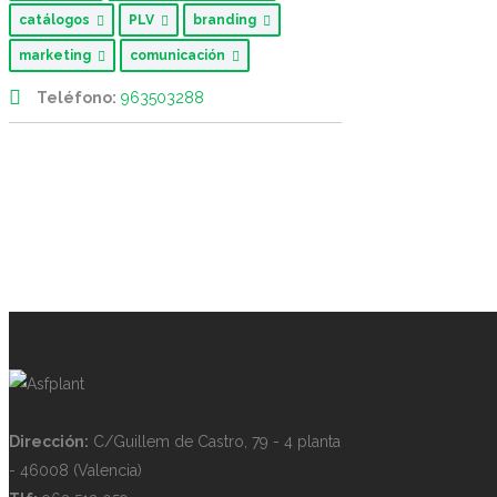
catálogos
PLV
branding
marketing
comunicación
Teléfono:
963503288
Dirección:
C/Guillem de Castro, 79 - 4 planta
- 46008 (Valencia)