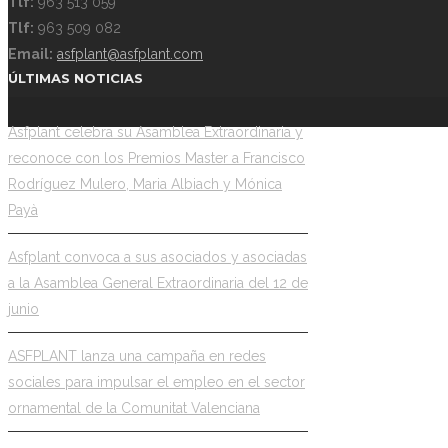
Tlf:
963 513 059
Tlf:
963 509 082
Email:
asfplant@asfplant.com
ÚLTIMAS NOTICIAS
Asfplant celebra su Asamblea Extraordinaria y
reconoce con los Premios Master a Francisco
Rodríguez Mulero, Maria Albiach y Mónica
Payà
Asfplant convoca a sus asociados y asociadas
a la Asamblea General Extraordinaria del 12 de
junio
ASFPLANT lanza una campaña en redes
sociales para impulsar el empleo en el sector
ornamental de la Comunitat Valenciana