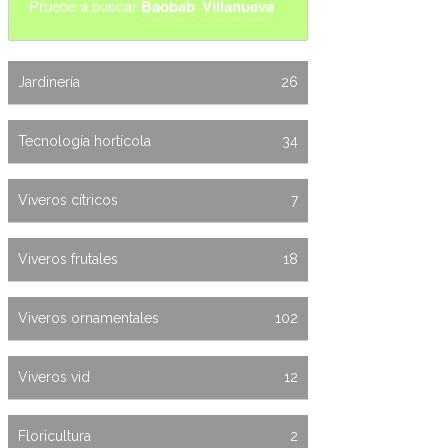
Pruebe a buscar
Baobab
Villanueva
Jardinería
26
Tecnología hortícola
34
Viveros cítricos
7
Viveros frutales
18
Viveros ornamentales
102
Viveros vid
12
Floricultura
2