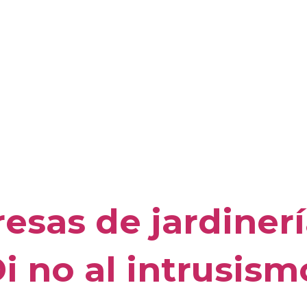
sas de jardinerí
i no al intrusism