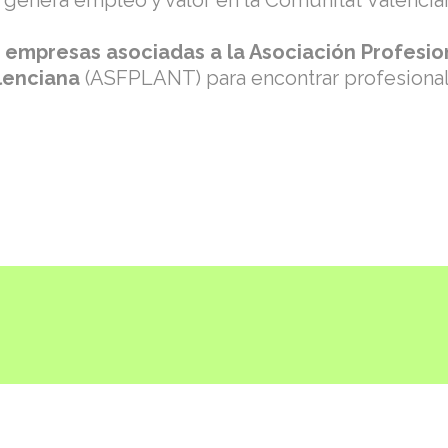
e genera empleo y valor en la Comunitat Valencia
e
empresas asociadas a la Asociación Profesion
alenciana
(ASFPLANT) para encontrar profesional