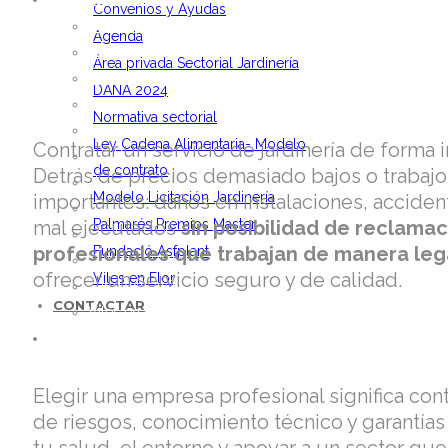
ACTUALIDAD
Convenios y Ayudas
Noticias
Agenda
Vídeos
Área privada Sectorial Jardinería
Convenios y Ayudas
DANA 2024
Agenda
Normativa sectorial
Área privada Sectorial Jardinería
Ley Cadena Alimentaria- Modelo
Contratar un servicio de jardinería de forma 
DANA 2024
de contrato
Detrás de precios demasiado bajos o trabajo
Normativa sectorial
Modelo Licitación Jardinería
importantes: daños en instalaciones, acciden
Ley Cadena Alimentaria- Modelo de contrato
mal ejecutados
Palmarés Premios Master
sin posibilidad de reclama
Modelo Licitación Jardinería
profesionales que trabajan de manera leg
Fundació Asfplant
Palmarés Premios Master
ofrecer un servicio seguro y de calidad.
Viles en Flor
Fundació Asfplant
CONTACTAR
Viles en Flor
CONTACTAR
Elegir una empresa profesional significa con
de riesgos, conocimiento técnico y garantías