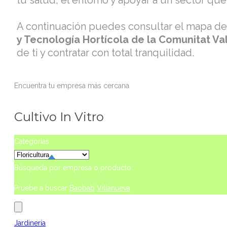
tu salud, el entorno y apoyar a un sector qu
A continuación puedes consultar el mapa d
y Tecnología Hortícola de la Comunitat V
de ti y contratar con total tranquilidad.
Encuentra tu empresa más cercana
Cultivo In Vitro
Categorías
Búsqueda por empresa o producto
Pruebe a buscar
Baobab
Villanueva
Jardinería