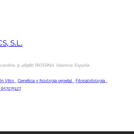
, S.L.
cardino, 9
, 46980 PATERNA,
Valencia, España
 In Vitro
Genética y fisiología vegetal
Fitopalotología
 657075127