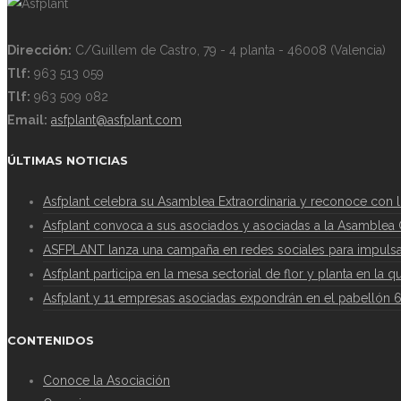
Dirección:
C/Guillem de Castro, 79 - 4 planta - 46008 (Valencia)
Tlf:
963 513 059
Tlf:
963 509 082
Email:
asfplant@asfplant.com
ÚLTIMAS NOTICIAS
Asfplant celebra su Asamblea Extraordinaria y reconoce con 
Asfplant convoca a sus asociados y asociadas a la Asamblea G
ASFPLANT lanza una campaña en redes sociales para impulsar
Asfplant participa en la mesa sectorial de flor y planta en la 
Asfplant y 11 empresas asociadas expondrán en el pabellón 
CONTENIDOS
Conoce la Asociación