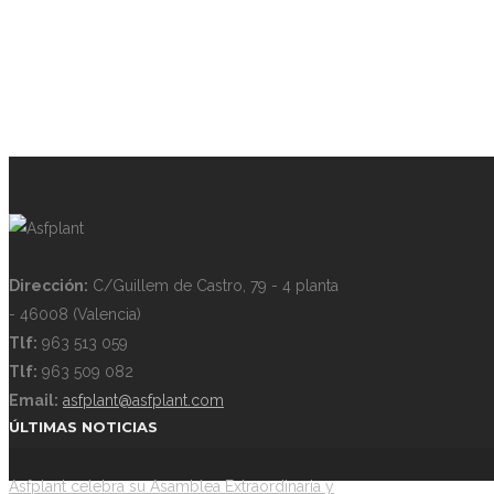
Dirección:
C/Guillem de Castro, 79 - 4 planta
- 46008 (Valencia)
Tlf:
963 513 059
Tlf:
963 509 082
Email:
asfplant@asfplant.com
ÚLTIMAS NOTICIAS
Asfplant celebra su Asamblea Extraordinaria y