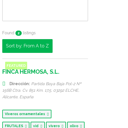
Found
listings
2
Sort by: From A to Z
FEATURED
FINCA HERMOSA, S.L.
Dirección:
Partida Baya Baja Pol-2 Nº
156B Ctra. Cv. 851 Km. 17,5
, 03292 ELCHE,
Alicante, España
Viveros ornamentales
FRUTALES
vid
vivero
olivo