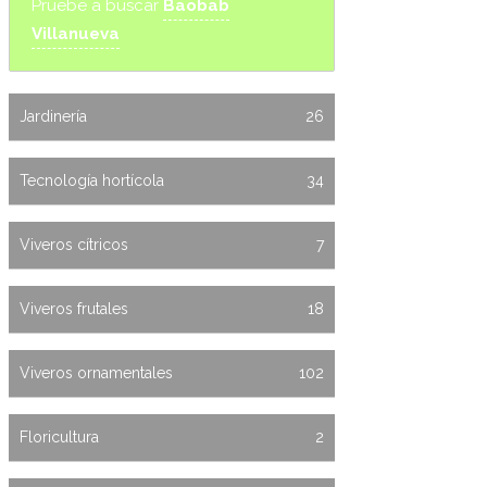
Pruebe a buscar
Baobab
Villanueva
Jardinería
26
Tecnología hortícola
34
Viveros cítricos
7
Viveros frutales
18
Viveros ornamentales
102
Floricultura
2