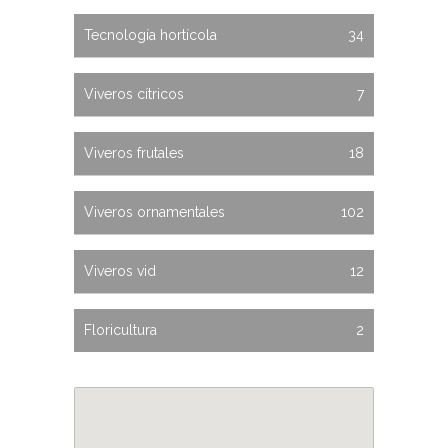
Tecnología hortícola
34
Viveros cítricos
7
Viveros frutales
18
Viveros ornamentales
102
Viveros vid
12
Floricultura
2