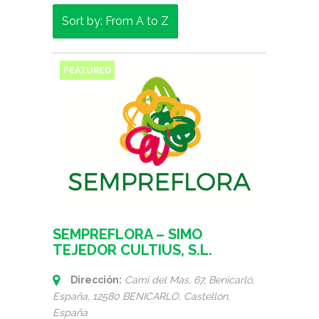
Sort by: From A to Z
FEATURED
SEMPREFLORA – SIMO
TEJEDOR CULTIUS, S.L.
Dirección:
Camí del Mas, 67, Benicarló,
España
, 12580 BENICARLO,
Castellón,
España