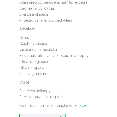
Chamareops: cerasifera, humilis, excelsa,
wagnearianus, Cycas.
Livistona chinesis
Phoenix: canariensis, dactylifera
Árboles:
Citrus
Ceratonia siliqua
Jacaranda mimosifolia
Ficus: australis, carica, decora, macrophylla,
nitida, rubiginosa
Olea europaea
Punica granatum
Otros:
Scheflera actinopylla
Strelitzia: augusta, reginae
Para más información pinche en
enlace