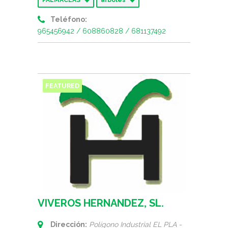
PALMÁCEAS
árboles
Teléfono:
965456942 / 608860828 / 681137492
FEATURED
VIVEROS HERNANDEZ, SL.
Dirección:
Polígono Industrial EL PLA -