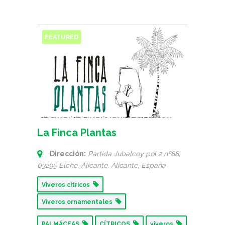
FEATURED
La Finca Plantas
Dirección:
Partida Jubalcoy pol 2 nº88,
03295 Elche, Alicante
,
Alicante, España
Viveros cítricos
Viveros ornamentales
PALMÁCEAS
CÍTRICOS
viveros