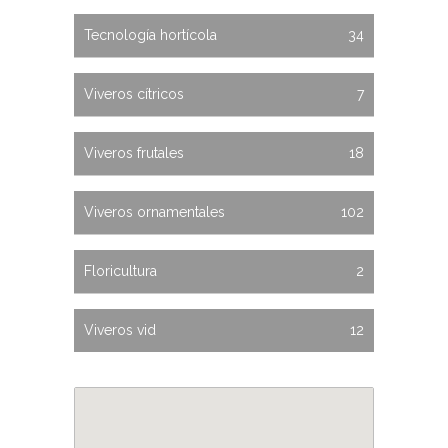
Tecnología hortícola
34
Viveros cítricos
7
Viveros frutales
18
Viveros ornamentales
102
Floricultura
2
Viveros vid
12