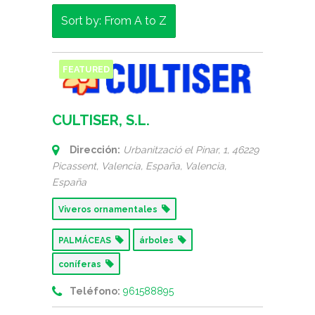
Sort by: From A to Z
FEATURED
CULTISER, S.L.
Dirección:
Urbanització el Pinar, 1, 46229
Picassent, Valencia, España
,
Valencia,
España
Viveros ornamentales
PALMÁCEAS
árboles
coníferas
Teléfono:
961588895