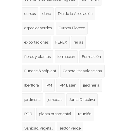
cursos
dana
Día de la Asociación
espacios verdes
Europa Florece
exportaciones
FEPEX
ferias
flores y plantas
formacion
Formación
Fundació Asfplant
Generalitat Valenciana
Iberflora
iPM
IPM Essen
jardineria
jardinería
jornadas
Junta Directiva
PDR
planta ornamental
reunión
Sanidad Vegetal
sector verde