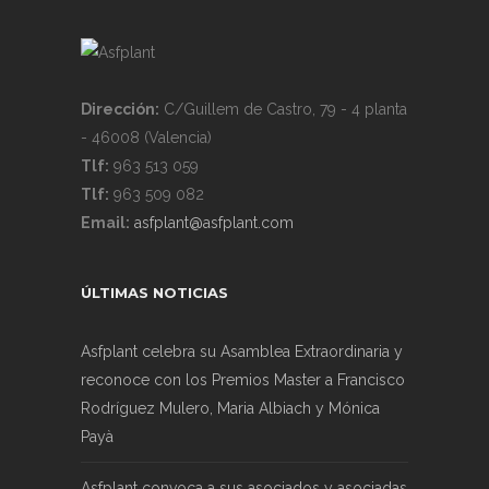
Dirección:
C/Guillem de Castro, 79 - 4 planta
- 46008 (Valencia)
Tlf:
963 513 059
Tlf:
963 509 082
Email:
asfplant@asfplant.com
ÚLTIMAS NOTICIAS
Asfplant celebra su Asamblea Extraordinaria y
reconoce con los Premios Master a Francisco
Rodríguez Mulero, Maria Albiach y Mónica
Payà
Asfplant convoca a sus asociados y asociadas