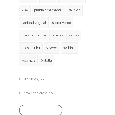
PDR
planta ornamental
reunión
Sanidad Vegetal
sector verde
Stars for Europe
talleres
ventas
Viles en Flor
Viveros
webinar
webinars
Xylella
Brooklyn, NY
info@codeless.co
GET STARTED