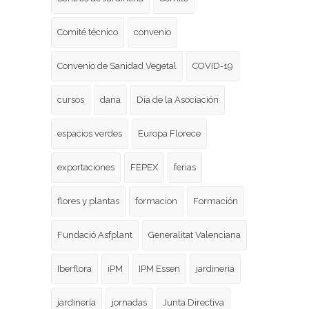
Comité técnico
convenio
Convenio de Sanidad Vegetal
COVID-19
cursos
dana
Día de la Asociación
espacios verdes
Europa Florece
exportaciones
FEPEX
ferias
flores y plantas
formacion
Formación
Fundació Asfplant
Generalitat Valenciana
Iberflora
iPM
IPM Essen
jardineria
jardinería
jornadas
Junta Directiva