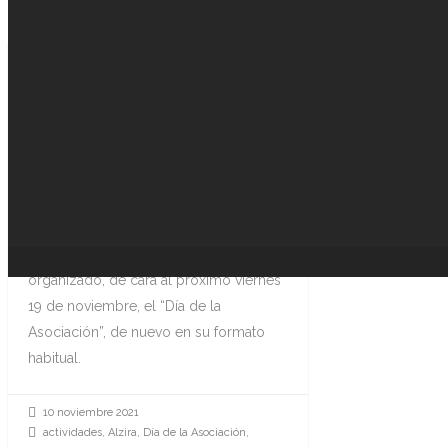
VUELVE EL DÍA DE LA
ASOCIACIÓN EL PRÓXIMO
19 DE NOVIEMBRE
Asfplant, Asociación Profesional de
Flores, Plantas y Tecnología Hortícola
de la Comunidad Valeniana, ha
organizado, de cara al próximo viernes
19 de noviembre, el “Día de la
Asociación”, de nuevo en su formato
habitual.
10 noviembre 2021
actividades, Alzira, Día de la Asociación,