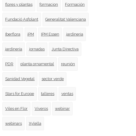
flores y plantas
formacion
Formación
Fundació Asfplant
Generalitat Valenciana
Iberflora
iPM
IPM Essen
jardineria
jardinería
jornadas
Junta Directiva
PDR
planta ornamental
reunión
Sanidad Vegetal
sector verde
Stars for Europe
talleres
ventas
Viles en Flor
Viveros
webinar
webinars
Xylella