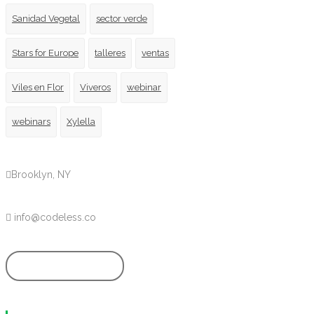
Sanidad Vegetal
sector verde
Stars for Europe
talleres
ventas
Viles en Flor
Viveros
webinar
webinars
Xylella
Brooklyn, NY
info@codeless.co
GET STARTED