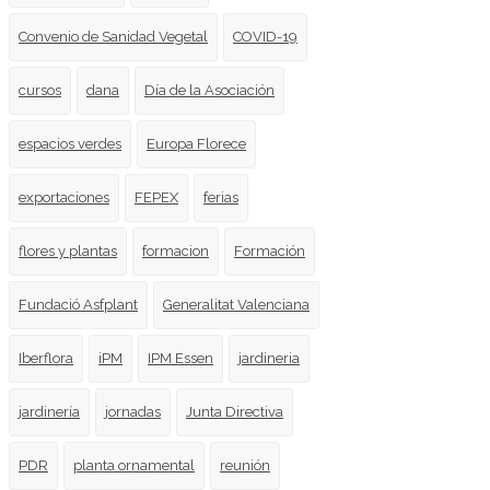
Convenio de Sanidad Vegetal
COVID-19
cursos
dana
Día de la Asociación
espacios verdes
Europa Florece
exportaciones
FEPEX
ferias
flores y plantas
formacion
Formación
Fundació Asfplant
Generalitat Valenciana
Iberflora
iPM
IPM Essen
jardineria
jardinería
jornadas
Junta Directiva
PDR
planta ornamental
reunión