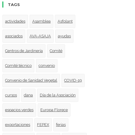
TAGS
actividades
Asamblea
Asfplant
asociados
AVA-ASAJA
ayudas
Centros de Jardinería
Comité
Comité técnico
convenio
Convenio de Sanidad Vegetal
COVID-19
cursos
dana
Día de la Asociación
espacios verdes
Europa Florece
exportaciones
FEPEX
ferias