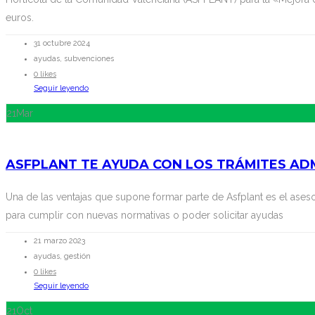
euros.
31 octubre 2024
ayudas, subvenciones
0 likes
Seguir leyendo
21
Mar
ASFPLANT TE AYUDA CON LOS TRÁMITES ADM
Una de las ventajas que supone formar parte de Asfplant es el ase
para cumplir con nuevas normativas o poder solicitar ayudas
21 marzo 2023
ayudas, gestión
0 likes
Seguir leyendo
21
Oct