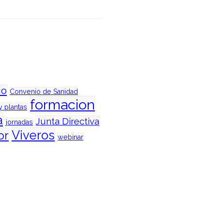
io
Convenio de Sanidad
formacion
y plantas
a
Junta Directiva
jornadas
Viveros
or
webinar