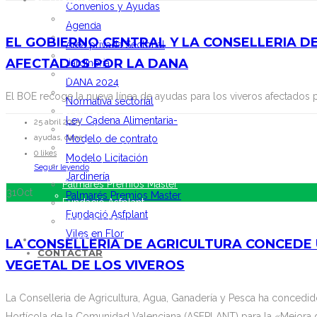
ACTUALIDAD
Convenios y Ayudas
Noticias
Agenda
Vídeos
EL GOBIERNO CENTRAL Y LA CONSELLERIA D
Área privada Sectorial
Convenios y Ayudas
AFECTADOS POR LA DANA
Jardinería
Agenda
DANA 2024
Área privada Sectorial Jardinería
El BOE recoge la nueva línea de ayudas para los viveros afectados
Normativa sectorial
DANA 2024
Ley Cadena Alimentaria-
25 abril 2025
Normativa sectorial
Modelo de contrato
ayudas, dana
Ley Cadena Alimentaria- Modelo de contrato
0 likes
Modelo Licitación
Modelo Licitación Jardinería
Seguir leyendo
Jardinería
Palmarés Premios Master
31
Oct
Palmarés Premios Master
Fundació Asfplant
Fundació Asfplant
Viles en Flor
Viles en Flor
CONTACTAR
LA CONSELLERIA DE AGRICULTURA CONCEDE 
CONTACTAR
VEGETAL DE LOS VIVEROS
La Conselleria de Agricultura, Agua, Ganadería y Pesca ha concedid
Hortícola de la Comunidad Valenciana (ASFPLANT) para la «Mejora d