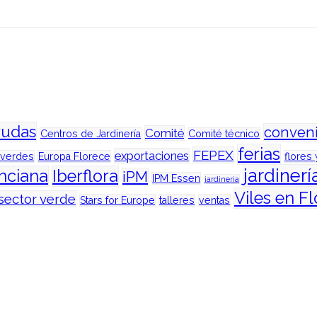
yudas
conven
Comité
Centros de Jardinería
Comité técnico
ferias
FEPEX
exportaciones
 verdes
Europa Florece
flores 
jardinerí
enciana
Iberflora
iPM
IPM Essen
jardineria
Viles en Fl
sector verde
Stars for Europe
talleres
ventas