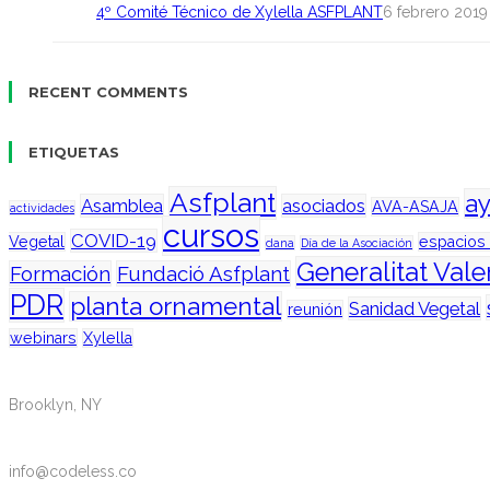
4º Comité Técnico de Xylella ASFPLANT
6 febrero 2019
RECENT COMMENTS
ETIQUETAS
Asfplant
a
Asamblea
asociados
AVA-ASAJA
actividades
cursos
COVID-19
Vegetal
espacios
dana
Día de la Asociación
Generalitat Val
Formación
Fundació Asfplant
PDR
planta ornamental
Sanidad Vegetal
reunión
webinars
Xylella
Brooklyn, NY
info@codeless.co