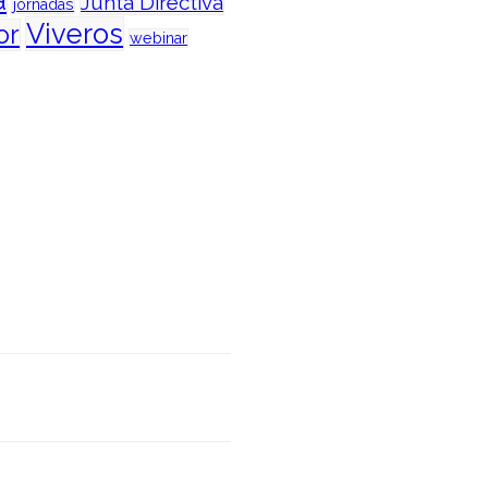
a
Junta Directiva
jornadas
Viveros
or
webinar