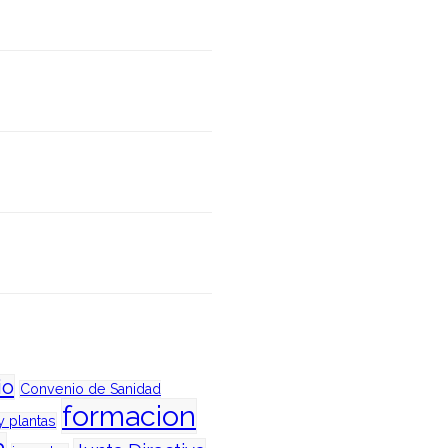
io
Convenio de Sanidad
formacion
y plantas