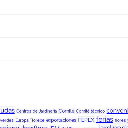
yudas
conven
Comité
Centros de Jardinería
Comité técnico
ferias
FEPEX
exportaciones
 verdes
Europa Florece
flores 