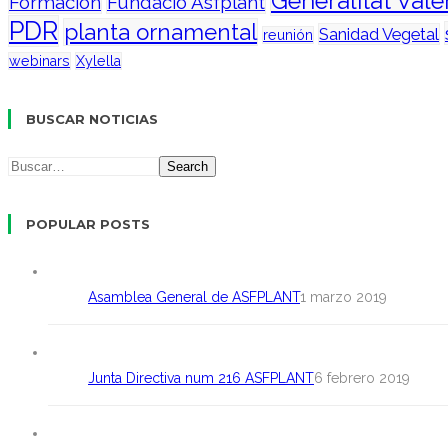
Generalitat Val
Formación
Fundació Asfplant
PDR
planta ornamental
Sanidad Vegetal
reunión
webinars
Xylella
BUSCAR NOTICIAS
Search
POPULAR POSTS
Asamblea General de ASFPLANT
1 marzo 2019
Junta Directiva num 216 ASFPLANT
6 febrero 2019