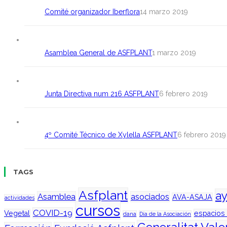
Comité organizador Iberflora
14 marzo 2019
Asamblea General de ASFPLANT
1 marzo 2019
Junta Directiva num 216 ASFPLANT
6 febrero 2019
4º Comité Técnico de Xylella ASFPLANT
6 febrero 2019
TAGS
Asfplant
a
Asamblea
asociados
AVA-ASAJA
actividades
cursos
COVID-19
Vegetal
espacios
dana
Día de la Asociación