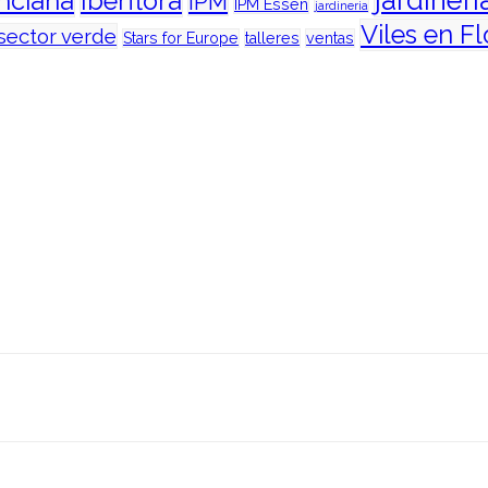
jardinerí
enciana
Iberflora
iPM
IPM Essen
jardineria
Viles en Fl
sector verde
Stars for Europe
talleres
ventas