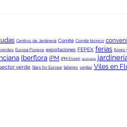
yudas
conven
Comité
Centros de Jardinería
Comité técnico
ferias
FEPEX
exportaciones
 verdes
Europa Florece
flores 
jardinerí
enciana
Iberflora
iPM
IPM Essen
jardineria
Viles en Fl
sector verde
Stars for Europe
talleres
ventas