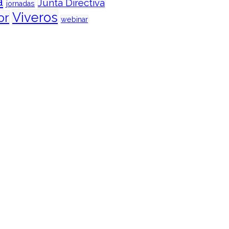
a
Junta Directiva
jornadas
Viveros
or
webinar