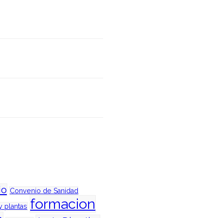
io
Convenio de Sanidad
formacion
y plantas