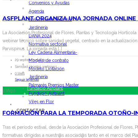
ACTUALIDAD
Convenios y Ayudas
Noticias
Agenda
Vídeos
ASFPLANT ORGANIZA UNA JORNADA ONLINE S
Área privada Sectorial
Convenios y Ayudas
Jardinería
Agenda
La Asociación Profesional de Flores, Plantas y Tecnología Hortícol
DANA 2024
Área privada Sectorial Jardinería
webinar técnico sobre sanidad vegetal, centrado en la actualización d
Normativa sectorial
DANA 2024
Parvispinus. La jornada está […]
Ley Cadena Alimentaria-
Normativa sectorial
Modelo de contrato
29 septiembre 2025
Ley Cadena Alimentaria- Modelo de contrato
Sanidad Vegetal, webinars
Modelo Licitación
Modelo Licitación Jardinería
0 likes
Jardinería
Palmarés Premios Master
Seguir leyendo
Palmarés Premios Master
Fundació Asfplant
27
Ago
Fundació Asfplant
Viles en Flor
Viles en Flor
CONTACTAR
CONTACTAR
FORMACIÓN PARA LA TEMPORADA OTOÑO-IN
Tras el período estival, desde la Asociación Profesional de Flores,
formativas dirigidas a nuestr@s asociad@s tanto en el marco del Pl