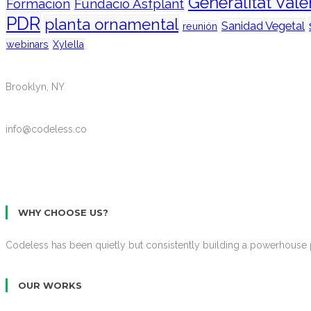
Generalitat Val
Formación
Fundació Asfplant
PDR
planta ornamental
Sanidad Vegetal
reunión
webinars
Xylella
Brooklyn, NY
info@codeless.co
GET STARTED
WHY CHOOSE US?
Codeless has been quietly but consistently building a powerhouse p
OUR WORKS