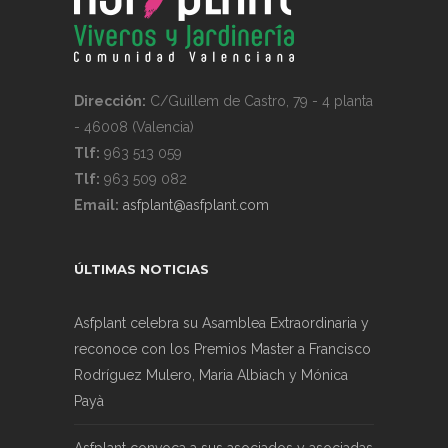
Dirección:
C/Guillem de Castro, 79 - 4 planta
- 46008 (Valencia)
Tlf:
963 513 059
Tlf:
963 509 082
Email:
asfplant@asfplant.com
ÚLTIMAS NOTICIAS
Asfplant celebra su Asamblea Extraordinaria y
reconoce con los Premios Master a Francisco
Rodríguez Mulero, Maria Albiach y Mónica
Payà
Asfplant convoca a sus asociados y asociadas