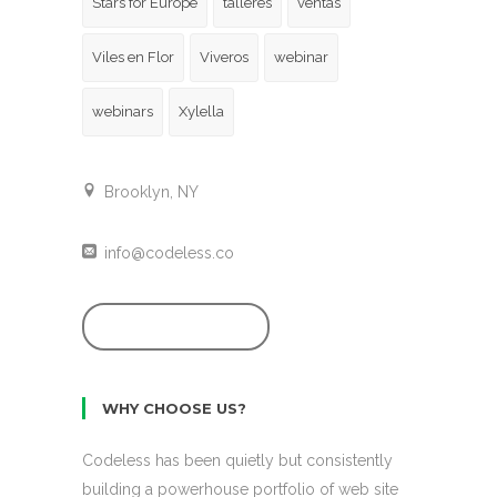
Stars for Europe
talleres
ventas
Viles en Flor
Viveros
webinar
webinars
Xylella
Brooklyn, NY
info@codeless.co
GET STARTED
WHY CHOOSE US?
Codeless has been quietly but consistently
building a powerhouse portfolio of web site