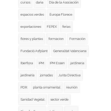
cursos
dana
Día de la Asociación
espacios verdes
Europa Florece
exportaciones
FEPEX
ferias
flores y plantas
formacion
Formación
Fundació Asfplant
Generalitat Valenciana
Iberflora
iPM
IPM Essen
jardineria
jardinería
jornadas
Junta Directiva
PDR
planta ornamental
reunión
Sanidad Vegetal
sector verde