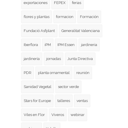
exportaciones
FEPEX
ferias
flores y plantas
formacion
Formación
Fundació Asfplant
Generalitat Valenciana
Iberflora
iPM
IPM Essen
jardineria
jardinería
jornadas
Junta Directiva
PDR
planta ornamental
reunión
Sanidad Vegetal
sector verde
Stars for Europe
talleres
ventas
Viles en Flor
Viveros
webinar