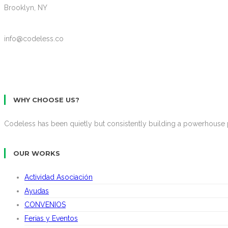
Brooklyn, NY
info@codeless.co
GET STARTED
WHY CHOOSE US?
Codeless has been quietly but consistently building a powerhouse p
OUR WORKS
Actividad Asociación
Ayudas
CONVENIOS
Ferias y Eventos