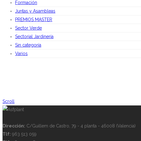
Formación
Juntas y Asambleas
PREMIOS MASTER
Sector Verde
Sectorial Jardinería
Sin categoría
Varios
Scroll
Dirección:
C/Guillem de Castro, 79 - 4 planta - 46008 (Valencia)
Tlf:
963 513 059