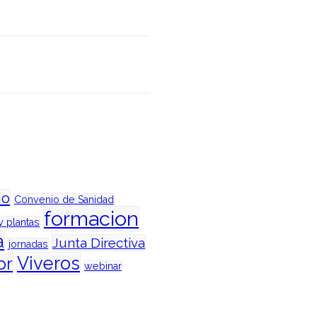
io
Convenio de Sanidad
formacion
y plantas
a
Junta Directiva
jornadas
Viveros
or
webinar