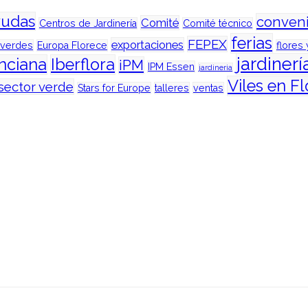
yudas
conven
Comité
Centros de Jardinería
Comité técnico
ferias
FEPEX
exportaciones
 verdes
Europa Florece
flores 
jardinerí
enciana
Iberflora
iPM
IPM Essen
jardineria
Viles en Fl
sector verde
Stars for Europe
talleres
ventas