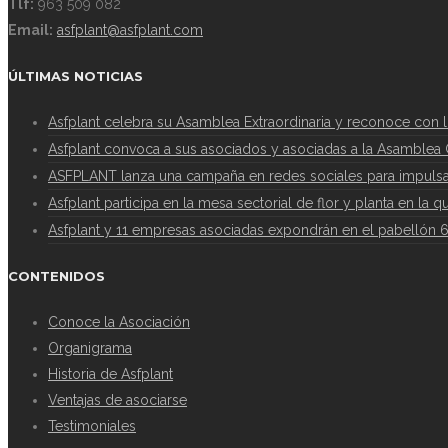
Tlf:
963 509 082
Email:
asfplant@asfplant.com
ÚLTIMAS NOTICIAS
Asfplant celebra su Asamblea Extraordinaria y reconoce con 
Asfplant convoca a sus asociados y asociadas a la Asamblea G
ASFPLANT lanza una campaña en redes sociales para impulsar
Asfplant participa en la mesa sectorial de flor y planta en la 
Asfplant y 11 empresas asociadas expondrán en el pabellón 
CONTENIDOS
Conoce la Asociación
Organigrama
Historia de Asfplant
Ventajas de asociarse
Testimoniales