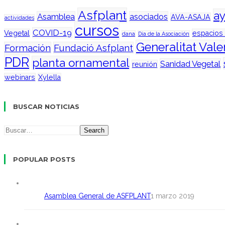
Asfplant
a
Asamblea
asociados
AVA-ASAJA
actividades
cursos
COVID-19
Vegetal
espacios
dana
Día de la Asociación
Generalitat Val
Formación
Fundació Asfplant
PDR
planta ornamental
Sanidad Vegetal
reunión
webinars
Xylella
BUSCAR NOTICIAS
Search
POPULAR POSTS
Asamblea General de ASFPLANT
1 marzo 2019