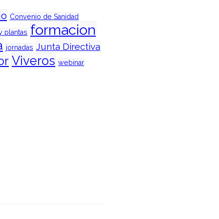
io
Convenio de Sanidad
formacion
y plantas
a
Junta Directiva
jornadas
Viveros
or
webinar