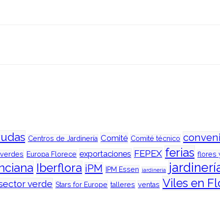
yudas
conven
Comité
Centros de Jardinería
Comité técnico
ferias
FEPEX
exportaciones
 verdes
Europa Florece
flores 
jardinerí
enciana
Iberflora
iPM
IPM Essen
jardineria
Viles en Fl
sector verde
Stars for Europe
talleres
ventas