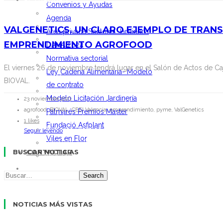
ACTUALIDAD
Convenios y Ayudas
Noticias
Agenda
Vídeos
VALGENETICS, UN CLARO EJEMPLO DE TRANSF
Área privada Sectorial Jardinería
Convenios y Ayudas
EMPRENDIMIENTO AGROFOOD
DANA 2024
Agenda
Normativa sectorial
Área privada Sectorial Jardinería
El viernes 26 de noviembre tendrá lugar en el Salón de Actos de 
Ley Cadena Alimentaria- Modelo
DANA 2024
BIOVAL.
de contrato
Normativa sectorial
Modelo Licitación Jardinería
23 noviembre 2021
Ley Cadena Alimentaria- Modelo de contrato
agrofood, BIOVAL, CEEI Valencia, emprendimiento, pyme, ValGenetics
Palmarés Premios Master
Modelo Licitación Jardinería
1 likes
Fundació Asfplant
Palmarés Premios Master
Seguir leyendo
Viles en Flor
Fundació Asfplant
CONTACTAR
BUSCAR NOTICIAS
Viles en Flor
CONTACTAR
Search
NOTICIAS MÁS VISTAS