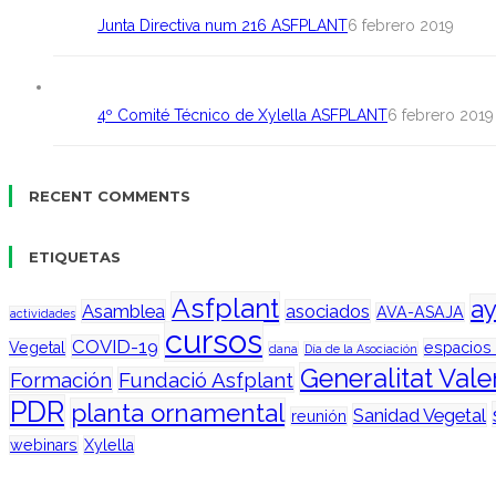
Junta Directiva num 216 ASFPLANT
6 febrero 2019
4º Comité Técnico de Xylella ASFPLANT
6 febrero 2019
RECENT COMMENTS
ETIQUETAS
Asfplant
a
Asamblea
asociados
AVA-ASAJA
actividades
cursos
COVID-19
Vegetal
espacios
dana
Día de la Asociación
Generalitat Val
Formación
Fundació Asfplant
PDR
planta ornamental
Sanidad Vegetal
reunión
webinars
Xylella