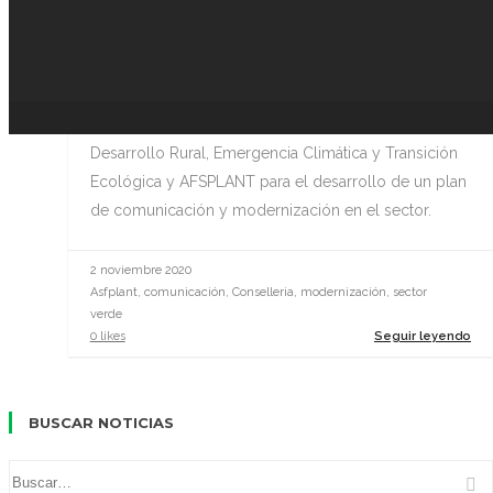
LAS FLORES Y PLANTAS DE LA
MANO DE ASFPANT
El Pleno del Consell ha aprobado un convenio de
colaboración entre la Conselleria de Agricultura,
Desarrollo Rural, Emergencia Climática y Transición
Ecológica y AFSPLANT para el desarrollo de un plan
de comunicación y modernización en el sector.
2 noviembre 2020
Asfplant, comunicación, Conselleria, modernización, sector
verde
0 likes
Seguir leyendo
BUSCAR NOTICIAS