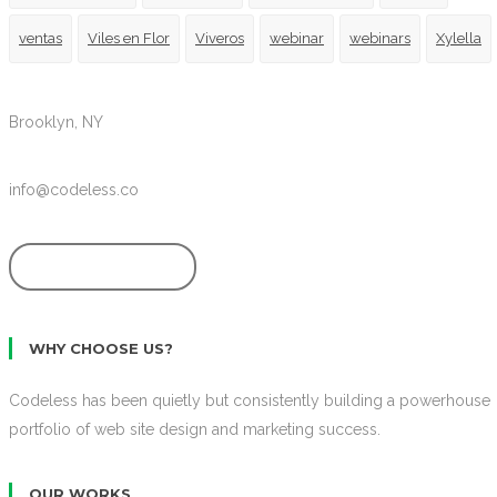
ventas
Viles en Flor
Viveros
webinar
webinars
Xylella
Brooklyn, NY
info@codeless.co
GET STARTED
WHY CHOOSE US?
Codeless has been quietly but consistently building a powerhouse
portfolio of web site design and marketing success.
OUR WORKS