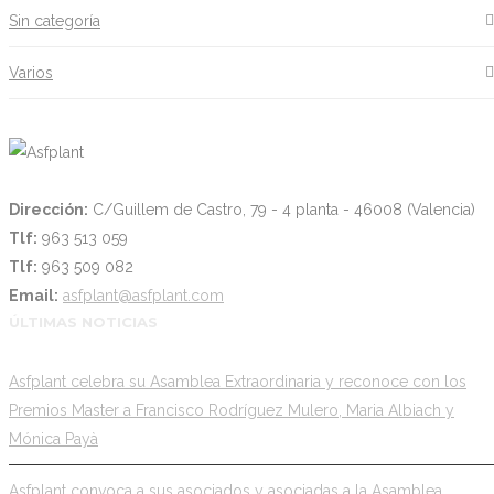
Sin categoría
Varios
Dirección:
C/Guillem de Castro, 79 - 4 planta - 46008 (Valencia)
Tlf:
963 513 059
Tlf:
963 509 082
Email:
asfplant@asfplant.com
ÚLTIMAS NOTICIAS
Asfplant celebra su Asamblea Extraordinaria y reconoce con los
Premios Master a Francisco Rodríguez Mulero, Maria Albiach y
Mónica Payà
Asfplant convoca a sus asociados y asociadas a la Asamblea