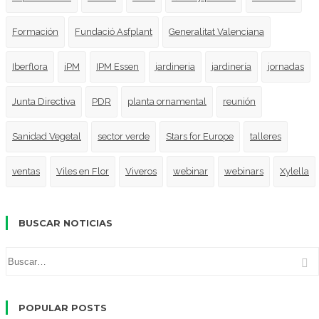
Formación
Fundació Asfplant
Generalitat Valenciana
Iberflora
iPM
IPM Essen
jardineria
jardinería
jornadas
Junta Directiva
PDR
planta ornamental
reunión
Sanidad Vegetal
sector verde
Stars for Europe
talleres
ventas
Viles en Flor
Viveros
webinar
webinars
Xylella
BUSCAR NOTICIAS
POPULAR POSTS