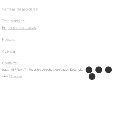
Ventajas de asociarse
Testimoniales
Empresas asociadas
Noticias
Agenda
Contactar
@2019 ASFPLANT - Todos los derechos reservados. Desarrollo
web:
Floracom