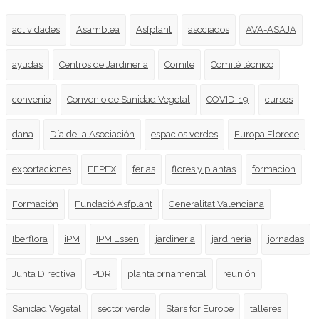
actividades
Asamblea
Asfplant
asociados
AVA-ASAJA
ayudas
Centros de Jardinería
Comité
Comité técnico
convenio
Convenio de Sanidad Vegetal
COVID-19
cursos
dana
Día de la Asociación
espacios verdes
Europa Florece
exportaciones
FEPEX
ferias
flores y plantas
formacion
Formación
Fundació Asfplant
Generalitat Valenciana
Iberflora
iPM
IPM Essen
jardineria
jardinería
jornadas
Junta Directiva
PDR
planta ornamental
reunión
Sanidad Vegetal
sector verde
Stars for Europe
talleres