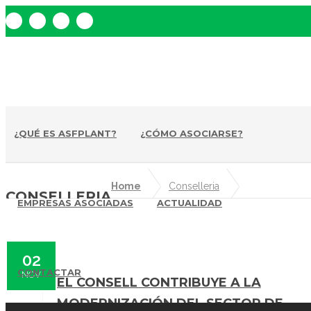
Tlf. 963 513 059 - 963 509 082 - Email:
asociacion@asfplant.com
¿QUÉ ES ASFPLANT?
¿CÓMO ASOCIARSE?
Home
Conselleria
CONSELLERIA
EMPRESAS ASOCIADAS
ACTUALIDAD
02
CONTACTAR
NOV
EL CONSELL CONTRIBUYE A LA
MODERNIZACIÓN DEL SECTOR DE