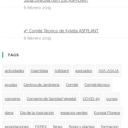
Junta Directiva num 216 ASFPLANT
6 febrero 2019
4º Comité Técnico de Xylella ASFPLANT
6 febrero 2019
TAGS
actividades
Asamblea
Asfplant
asociados
AVA-ASAJA
ayudas
Centros de Jardinería
Comité
Comité técnico
convenio
Convenio de Sanidad Vegetal
COVID-19
cursos
dana
Día de la Asociación
espacios verdes
Europa Florece
exportaciones
FEPEX
ferias
flores y plantas
formacion