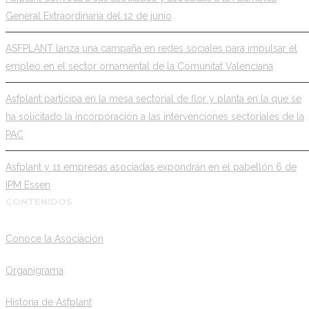
General Extraordinaria del 12 de junio
ASFPLANT lanza una campaña en redes sociales para impulsar el
empleo en el sector ornamental de la Comunitat Valenciana
Asfplant participa en la mesa sectorial de flor y planta en la que se
ha solicitado la incorporación a las intervenciones sectoriales de la
PAC
Asfplant y 11 empresas asociadas expondrán en el pabellón 6 de
IPM Essen
CONTENIDOS
Conoce la Asociación
Organigrama
Historia de Asfplant