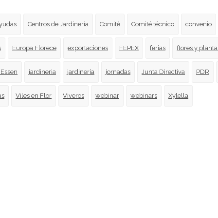
yudas
Centros de Jardinería
Comité
Comité técnico
convenio
s
Europa Florece
exportaciones
FEPEX
ferias
flores y planta
 Essen
jardineria
jardinería
jornadas
Junta Directiva
PDR
as
Viles en Flor
Viveros
webinar
webinars
Xylella