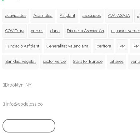
actividades
Asamblea
Asfplant
asociados
AVA-ASAJA
a
COVID-19
cursos
dana
Día de la Asociación
espacios verde
Fundació Asfplant
Generalitat Valenciana
Iberflora
iPM
IPM
Sanidad Vegetal
sector verde
Stars for Europe
talleres
vent
Brooklyn, NY
info@codeless.co
GET STARTED