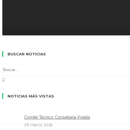
Aunque no somos de los sectores más afectad
reivindicar los males de los que adolecemos
10 septiembre 2020
ayudas, convenio estatal, i
BUSCAR NOTICIAS
NOTICIAS MÁS VISTAS
Comité Técnico Conselleria Xylella
26 marzo 2019