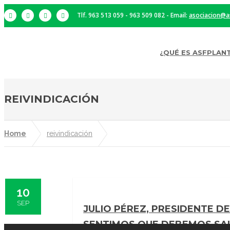
Tlf. 963 513 059 - 963 509 082 - Email:
asociacion@a
¿QUÉ ES ASFPLAN
REIVINDICACIÓN
Home
reivindicación
10
SEP
JULIO PÉREZ, PRESIDENTE D
SENTIMOS QUE DEBEMOS SALI