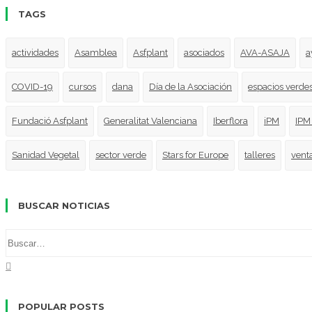
TAGS
actividades
Asamblea
Asfplant
asociados
AVA-ASAJA
a
COVID-19
cursos
dana
Día de la Asociación
espacios verde
Fundació Asfplant
Generalitat Valenciana
Iberflora
iPM
IPM
Sanidad Vegetal
sector verde
Stars for Europe
talleres
vent
BUSCAR NOTICIAS
POPULAR POSTS