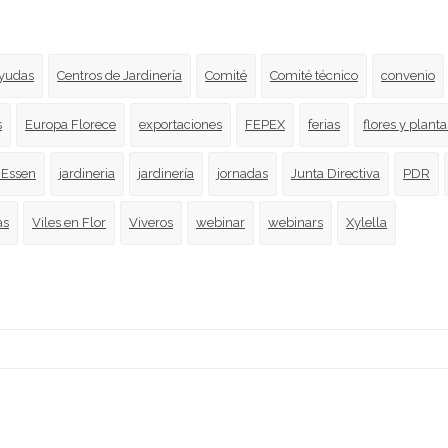
yudas
Centros de Jardinería
Comité
Comité técnico
convenio
s
Europa Florece
exportaciones
FEPEX
ferias
flores y planta
 Essen
jardineria
jardinería
jornadas
Junta Directiva
PDR
as
Viles en Flor
Viveros
webinar
webinars
Xylella