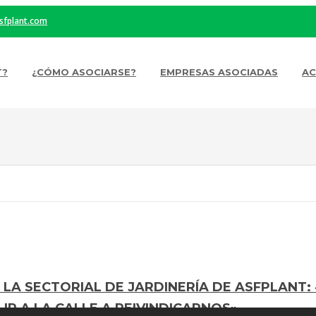
sfplant.com
T?
¿CÓMO ASOCIARSE?
EMPRESAS ASOCIADAS
AC
E LA SECTORIAL DE JARDINERÍA DE ASFPLANT:
R A LA CALLE A REIVINDICARNOS».