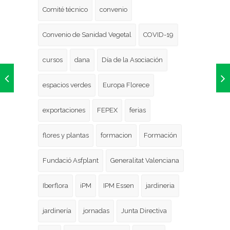
Comité técnico
convenio
Convenio de Sanidad Vegetal
COVID-19
cursos
dana
Día de la Asociación
espacios verdes
Europa Florece
exportaciones
FEPEX
ferias
flores y plantas
formacion
Formación
Fundació Asfplant
Generalitat Valenciana
Iberflora
iPM
IPM Essen
jardineria
jardinería
jornadas
Junta Directiva