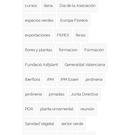
cursos
dana
Día de la Asociación
espacios verdes
Europa Florece
exportaciones
FEPEX
ferias
flores y plantas
formacion
Formación
Fundació Asfplant
Generalitat Valenciana
Iberflora
iPM
IPM Essen
jardineria
jardinería
jornadas
Junta Directiva
PDR
planta ornamental
reunión
Sanidad Vegetal
sector verde