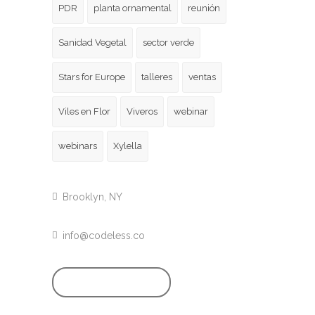
PDR
planta ornamental
reunión
Sanidad Vegetal
sector verde
Stars for Europe
talleres
ventas
Viles en Flor
Viveros
webinar
webinars
Xylella
Brooklyn, NY
info@codeless.co
GET STARTED