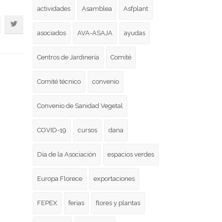
actividades
Asamblea
Asfplant
asociados
AVA-ASAJA
ayudas
Centros de Jardinería
Comité
Comité técnico
convenio
Convenio de Sanidad Vegetal
COVID-19
cursos
dana
Día de la Asociación
espacios verdes
Europa Florece
exportaciones
FEPEX
ferias
flores y plantas