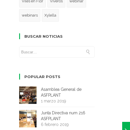
Viles en Flor
Viveros
webinar
webinars
Xylella
BUSCAR NOTICIAS
POPULAR POSTS
Asamblea General de
ASFPLANT
1 marzo 2019
Junta Directiva num 216
ASFPLANT
6 febrero 2019