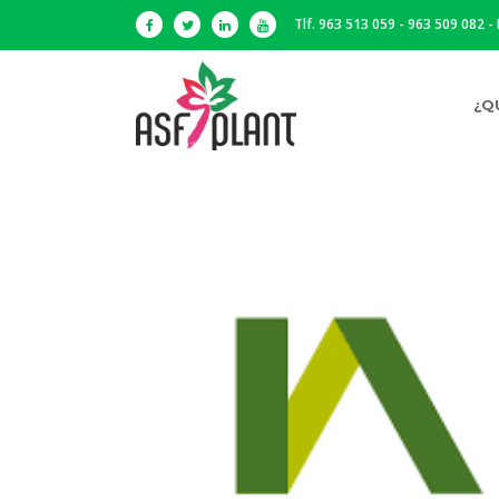
Tlf. 963 513 059 - 963 509 082 -
¿Q