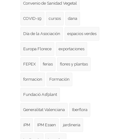
Convenio de Sanidad Vegetal
COVID-19
cursos
dana
Día de la Asociación
espacios verdes
Europa Florece
exportaciones
FEPEX
ferias
flores y plantas
formacion
Formación
Fundació Asfplant
Generalitat Valenciana
Iberflora
iPM
IPM Essen
jardineria