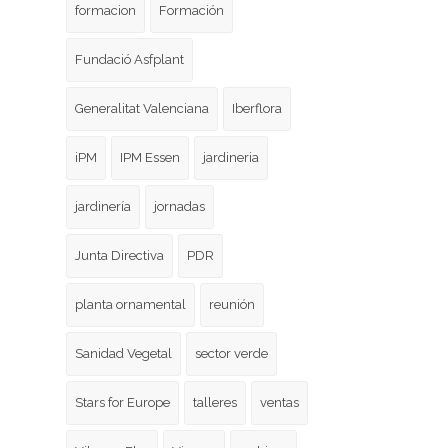
formacion
Formación
Fundació Asfplant
Generalitat Valenciana
Iberflora
iPM
IPM Essen
jardineria
jardinería
jornadas
Junta Directiva
PDR
planta ornamental
reunión
Sanidad Vegetal
sector verde
Stars for Europe
talleres
ventas