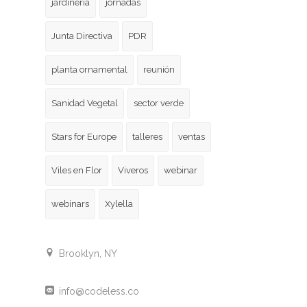
jardinería
jornadas
Junta Directiva
PDR
planta ornamental
reunión
Sanidad Vegetal
sector verde
Stars for Europe
talleres
ventas
Viles en Flor
Viveros
webinar
webinars
Xylella
Brooklyn, NY
info@codeless.co