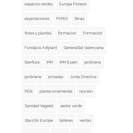
espacios verdes
Europa Florece
exportaciones
FEPEX
ferias
flores y plantas
formacion
Formación
Fundació Asfplant
Generalitat Valenciana
Iberflora
iPM
IPM Essen
jardineria
jardinería
jornadas
Junta Directiva
PDR
planta ornamental
reunión
Sanidad Vegetal
sector verde
Stars for Europe
talleres
ventas