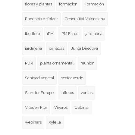
flores y plantas
formacion
Formación
Fundació Asfplant
Generalitat Valenciana
Iberflora
iPM
IPM Essen
jardineria
jardinería
jornadas
Junta Directiva
PDR
planta ornamental
reunión
Sanidad Vegetal
sector verde
Stars for Europe
talleres
ventas
Viles en Flor
Viveros
webinar
webinars
Xylella