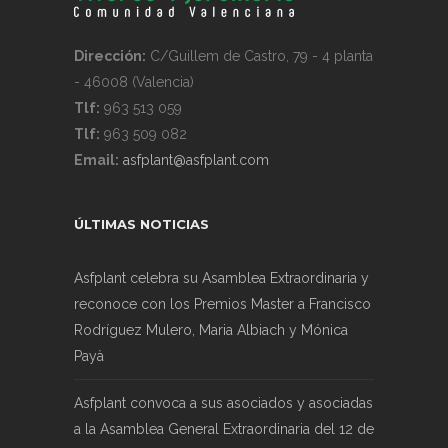
Dirección:
C/Guillem de Castro, 79 - 4 planta
- 46008 (Valencia)
Tlf:
963 513 059
Tlf:
963 509 082
Email:
asfplant@asfplant.com
ÚLTIMAS NOTICIAS
Asfplant celebra su Asamblea Extraordinaria y
reconoce con los Premios Master a Francisco
Rodríguez Mulero, Maria Albiach y Mónica
Payà
Asfplant convoca a sus asociados y asociadas
a la Asamblea General Extraordinaria del 12 de