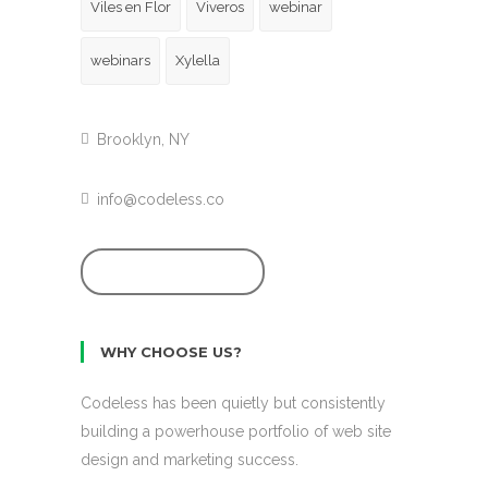
Viles en Flor
Viveros
webinar
webinars
Xylella
Brooklyn, NY
info@codeless.co
GET STARTED
WHY CHOOSE US?
Codeless has been quietly but consistently
building a powerhouse portfolio of web site
design and marketing success.