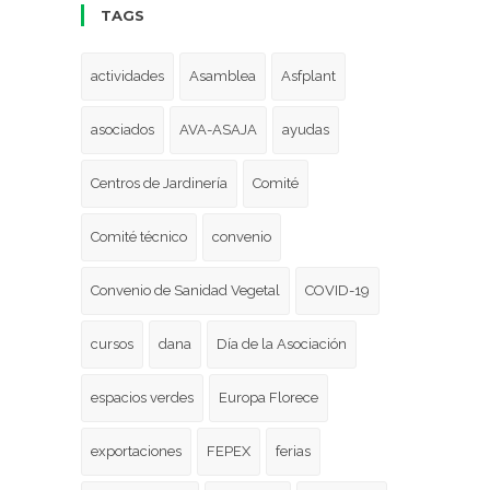
TAGS
actividades
Asamblea
Asfplant
asociados
AVA-ASAJA
ayudas
Centros de Jardinería
Comité
Comité técnico
convenio
Convenio de Sanidad Vegetal
COVID-19
cursos
dana
Día de la Asociación
espacios verdes
Europa Florece
exportaciones
FEPEX
ferias