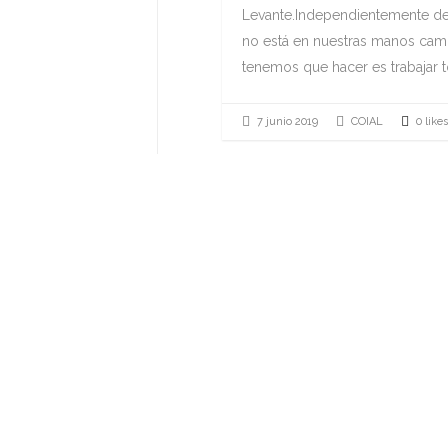
Levante.Independientemente de 
no está en nuestras manos camb
tenemos que hacer es trabajar to
7 junio 2019
COIAL
0 like