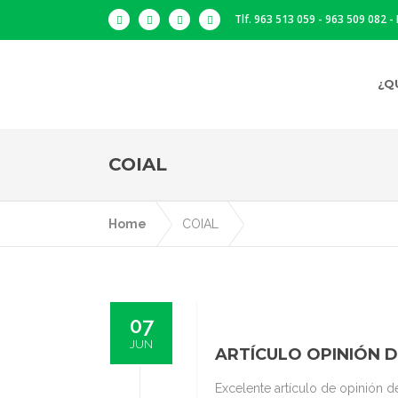
Tlf. 963 513 059 - 963 509 082 -
¿Q
COIAL
Home
COIAL
07
JUN
ARTÍCULO OPINIÓN 
Excelente artículo de opinión 