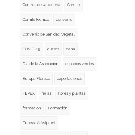
Centros de Jardinería
Comité
Comité técnico
convenio
Convenio de Sanidad Vegetal
COVID-19
cursos
dana
Día de la Asociación
espacios verdes
Europa Florece
exportaciones
FEPEX
ferias
flores y plantas
formacion
Formación
Fundació Asfplant