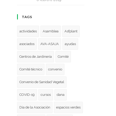
TAGS
actividades
Asamblea
Asfplant
asociados
AVA-ASAJA
ayudas
Centros de Jardinería
Comité
Comité técnico
convenio
Convenio de Sanidad Vegetal
COVID-19
cursos
dana
Día de la Asociación
espacios verdes