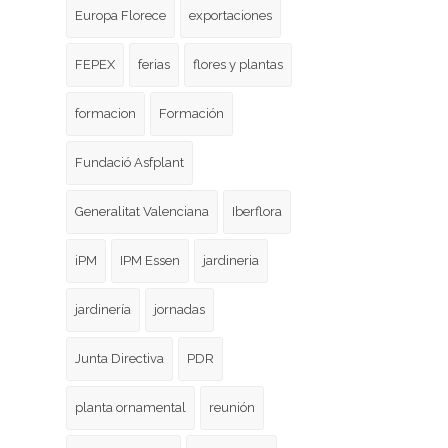
Europa Florece
exportaciones
FEPEX
ferias
flores y plantas
formacion
Formación
Fundació Asfplant
Generalitat Valenciana
Iberflora
iPM
IPM Essen
jardineria
jardinería
jornadas
Junta Directiva
PDR
planta ornamental
reunión