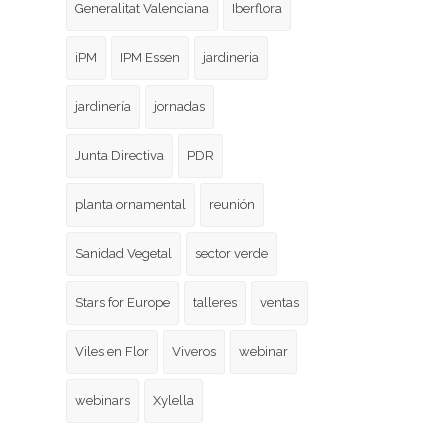
Generalitat Valenciana
Iberflora
iPM
IPM Essen
jardineria
jardinería
jornadas
Junta Directiva
PDR
planta ornamental
reunión
Sanidad Vegetal
sector verde
Stars for Europe
talleres
ventas
Viles en Flor
Viveros
webinar
webinars
Xylella