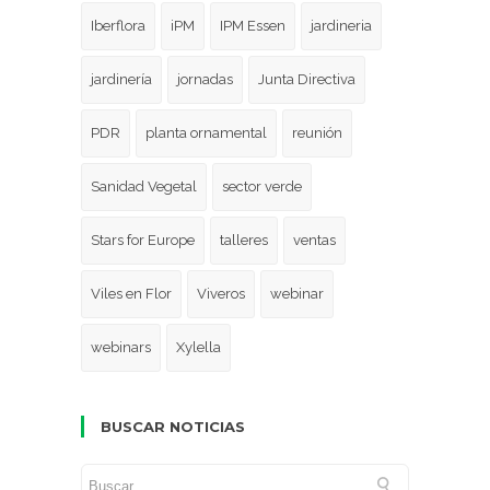
Iberflora
iPM
IPM Essen
jardineria
jardinería
jornadas
Junta Directiva
PDR
planta ornamental
reunión
Sanidad Vegetal
sector verde
Stars for Europe
talleres
ventas
Viles en Flor
Viveros
webinar
webinars
Xylella
BUSCAR NOTICIAS