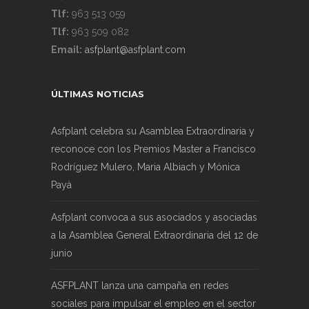
Tlf:
963 513 059
Tlf:
963 509 082
Email:
asfplant@asfplant.com
ÚLTIMAS NOTICIAS
Asfplant celebra su Asamblea Extraordinaria y
reconoce con los Premios Master a Francisco
Rodríguez Mulero, Maria Albiach y Mónica
Payà
Asfplant convoca a sus asociados y asociadas
a la Asamblea General Extraordinaria del 12 de
junio
ASFPLANT lanza una campaña en redes
sociales para impulsar el empleo en el sector