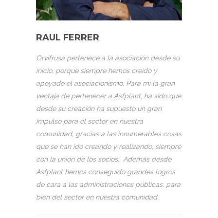
RAUL FERRER
Orvifrusa pertenece a la asociación desde su
inicio, porque siempre hemos creído y
apoyado el asociacionismo.
Para mí la gran
ventaja de pertenecer a Asfplant, ha sido que
desde su creación ha supuesto un gran
impulso para el sector en nuestra
comunidad, gracias a las innumerables cosas
que se han ido creando y realizando, siempre
con la unión de los socios. Además desde
Asfplant
hemos conseguido grandes logros
de cara a las administraciones públicas, para
bien del sector en nuestra comunidad.