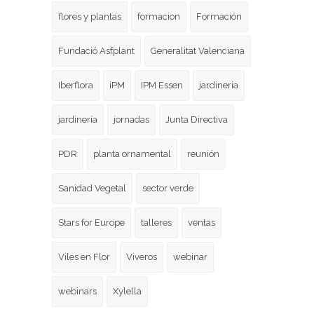
flores y plantas
formacion
Formación
Fundació Asfplant
Generalitat Valenciana
Iberflora
iPM
IPM Essen
jardineria
jardinería
jornadas
Junta Directiva
PDR
planta ornamental
reunión
Sanidad Vegetal
sector verde
Stars for Europe
talleres
ventas
Viles en Flor
Viveros
webinar
webinars
Xylella