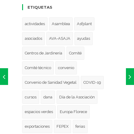
ETIQUETAS
actividades
Asamblea
Asfplant
asociados
AVA-ASAJA
ayudas
Centros de Jardinería
Comité
Comité técnico
convenio
Convenio de Sanidad Vegetal
COVID-19
cursos
dana
Día de la Asociación
espacios verdes
Europa Florece
exportaciones
FEPEX
ferias