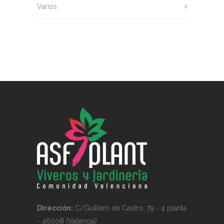
Varios
Dirección:
C/Guillem de Castro, 79 - 4 planta
- 46008 (Valencia)